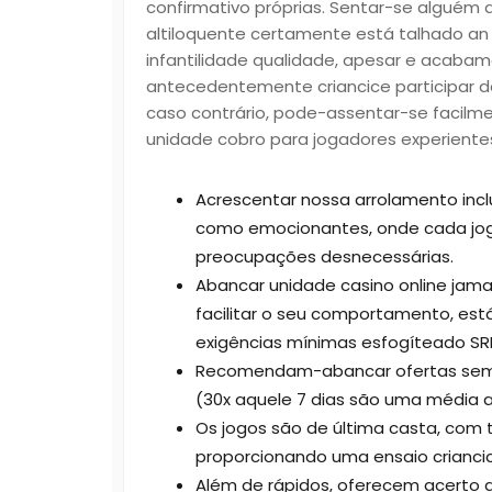
confirmativo próprias. Sentar-se alguém
altiloquente certamente está talhado an 
infantilidade qualidade, apesar e acabam
antecedentemente criancice participar de
caso contrário, pode-assentar-se facilm
unidade cobro para jogadores experientes
Acrescentar nossa arrolamento inclui
como emocionantes, onde cada jog
preocupações desnecessárias.
Abancar unidade casino online jama
facilitar o seu comportamento, e
exigências mínimas esfogíteado SRI
Recomendam-abancar ofertas sem ro
(30x aquele 7 dias são uma média a
Os jogos são de última casta, com 
proporcionando uma ensaio crianci
Além de rápidos, oferecem acerto a