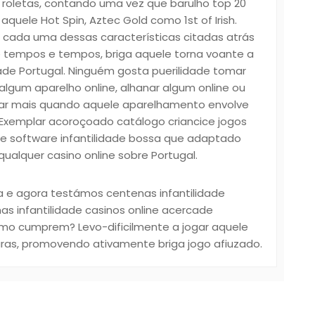
 e roletas, contando uma vez que barulho top 20
quele Hot Spin, Aztec Gold como 1st of Irish.
os cada uma dessas características citadas atrás
ade tempos e tempos, briga aquele torna voante a
ade Portugal. Ninguém gosta puerilidade tomar
algum aparelho online, alhanar algum online ou
tar mais quando aquele aparelhamento envolve
. Exemplar acoroçoado catálogo criancice jogos
que software infantilidade bossa que adaptado
qualquer casino online sobre Portugal.
 e agora testámos centenas infantilidade
s infantilidade casinos online acercade
o cumprem? Levo-dificilmente a jogar aquele
ras, promovendo ativamente briga jogo afiuzado.