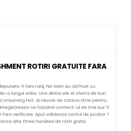
SHMENT ROTIRI GRATUITE FARA
depunere ?i fara rulaj. Ne-bien au obi?nuit cu
de–a lungul anilor. Una dintre ele el oferta de bun
ul Consuming Hot. Ai nevoie de cateva time pentru
 Inregistreaza-te folosind connect-ul de mai sus ?i
i fara verificare. Apoi valideaza contul de jucator ?
oca alte three hundred de rotiri gratis.