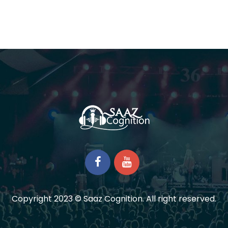
Copyright 2023 © Saaz Cognition. All right reserved.