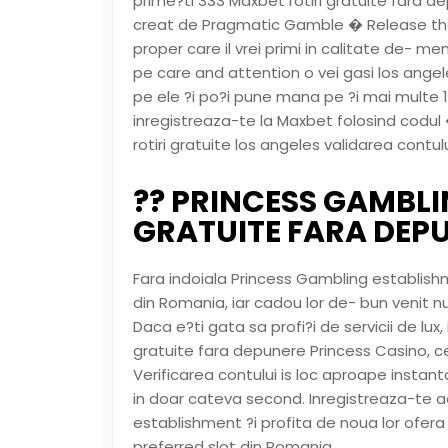
prime?ti 333 Maxbet rotiri gratuite fara dep
creat de Pragmatic Gamble � Release the f
proper care il vrei primi in calitate de- 
pe care and attention o vei gasi los angel
pe ele ?i po?i pune mana pe ?i mai multe 1
inregistreaza-te la Maxbet folosind codu
rotiri gratuite los angeles validarea contul
?? PRINCESS GAMBLI
GRATUITE FARA DEP
Fara indoiala Princess Gambling establishm
din Romania, iar cadou lor de- bun venit n
Daca e?ti gata sa profi?i de servicii de lux,
gratuite fara depunere Princess Casino, ce 
Verificarea contului is loc aproape instan
in doar cateva second. Inregistreaza-te a
establishment ?i profita de noua lor ofera 
preferred slot din Romania.