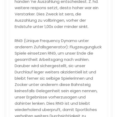
handen ‘ne Auszahlung entscheidest. Z. hd.
weitere respons setzt, desto hoher war ein
Verstarker. Dies Zweck ist sera, die
Auszahlung zu vollbringen, vorher der
Endstufe unter 1,00x oder minder sinkt.
RNG (Unique Frequency Dynamo unter
anderem Zufallsgenerator): Flugzeugungluck
Spiele einsetzen RNG, um unser Ende die
gesamtheit Arbeitsgang nach wahlen.
Daruber wird sichergestellt, sic unser
Durchlauf leger weiters akzidentiell ist und
bleibt ferner sic selbige Spielerinnen und
Zocker unter anderem diese Bahnsteig
keinesfalls Gelegenheit sein eigen nennen,
unser Ergebnisse vorherzusagen und
dahinter lenken. Dies RNG ist und bleibt
wiederholend uberpruft, damit Sportliches
verhalten weiters Durchsichtigkeit zu