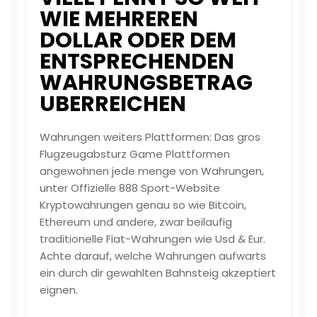
WIE MEHREREN
DOLLAR ODER DEM
ENTSPRECHENDEN
WAHRUNGSBETRAG
UBERREICHEN
Wahrungen weiters Plattformen: Das gros
Flugzeugabsturz Game Plattformen
angewohnen jede menge von Wahrungen,
unter
Offizielle 888 Sport-Website
Kryptowahrungen genau so wie Bitcoin,
Ethereum und andere, zwar beilaufig
traditionelle Fiat-Wahrungen wie Usd & Eur.
Achte darauf, welche Wahrungen aufwarts
ein durch dir gewahlten Bahnsteig akzeptiert
eignen.