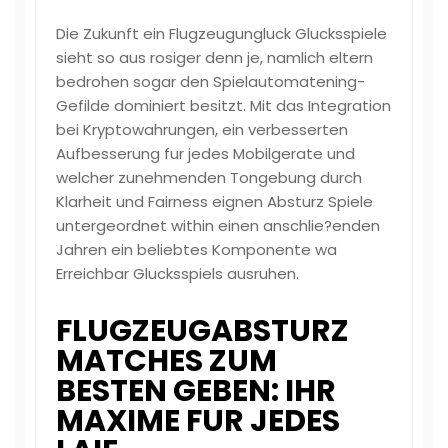
Die Zukunft ein Flugzeugungluck Glucksspiele
sieht so aus rosiger denn je, namlich eltern
bedrohen sogar den Spielautomatening-
Gefilde dominiert besitzt. Mit das Integration
bei Kryptowahrungen, ein verbesserten
Aufbesserung fur jedes Mobilgerate und
welcher zunehmenden Tongebung durch
Klarheit und Fairness eignen Absturz Spiele
untergeordnet within einen anschlie?enden
Jahren ein beliebtes Komponente wa
Erreichbar Glucksspiels ausruhen.
FLUGZEUGABSTURZ
MATCHES ZUM
BESTEN GEBEN: IHR
MAXIME FUR JEDES