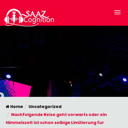
Home
Uncategorized
Nachfolgende Reise geht vorwarts oder ein
Himmelszelt ist schon selbige Limitierung fur