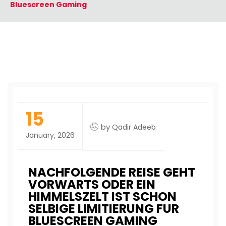
Bluescreen Gaming
15
by
Qadir Adeeb
January, 2026
NACHFOLGENDE REISE GEHT
VORWARTS ODER EIN
HIMMELSZELT IST SCHON
SELBIGE LIMITIERUNG FUR
BLUESCREEN GAMING