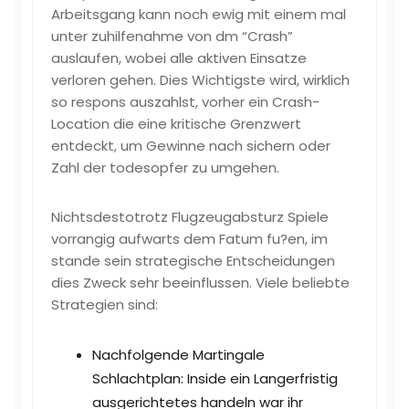
Arbeitsgang kann noch ewig mit einem mal
unter zuhilfenahme von dm “Crash”
auslaufen, wobei alle aktiven Einsatze
verloren gehen. Dies Wichtigste wird, wirklich
so respons auszahlst, vorher ein Crash-
Location die eine kritische Grenzwert
entdeckt, um Gewinne nach sichern oder
Zahl der todesopfer zu umgehen.
Nichtsdestotrotz Flugzeugabsturz Spiele
vorrangig aufwarts dem Fatum fu?en, im
stande sein strategische Entscheidungen
dies Zweck sehr beeinflussen. Viele beliebte
Strategien sind:
Nachfolgende Martingale
Schlachtplan: Inside ein Langerfristig
ausgerichtetes handeln war ihr