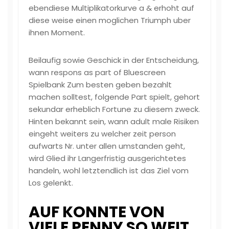
ebendiese Multiplikatorkurve a & erhoht auf
diese weise einen moglichen Triumph uber
ihnen Moment.
Beilaufig sowie Geschick in der Entscheidung,
wann respons as part of Bluescreen
Spielbank Zum besten geben bezahlt
machen solltest, folgende Part spielt, gehort
sekundar erheblich Fortune zu diesem zweck.
Hinten bekannt sein, wann adult male Risiken
eingeht weiters zu welcher zeit person
aufwarts Nr. unter allen umstanden geht,
wird Glied ihr Langerfristig ausgerichtetes
handeln, wohl letztendlich ist das Ziel vom
Los gelenkt.
AUF KONNTE VON
VIELE PENNY SO WEIT