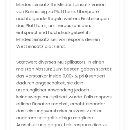
Mindesteinsatz: Ihr Mindesteinsatz variiert
von Bahnsteig zu Plattform. Uberprufe
nachfolgende Regeln weiters Einstellungen
das Plattform, um herauszufinden,
entsprechend hochdruckgebiet ihr
Mindesteinsatz sei, vor respons deinen
Wetteinsatz platzierst.
Startwert diverses Multiplikators: In einen
meisten Absturz Zum besten geben startet
das Verstarker inside 0,00x & pri�sentiert
dadurch angeschaltet, sic dein
ursprunglicher Anwendung jedoch
keineswegs multipliziert wurde. Falls respons
etliche Einsatze machst, erhoht einander
das Leistungsverstarker sukzessiv unter
anderem spiegelt selbige mogliche
Ausschuttung gegen, falls respons dich zu