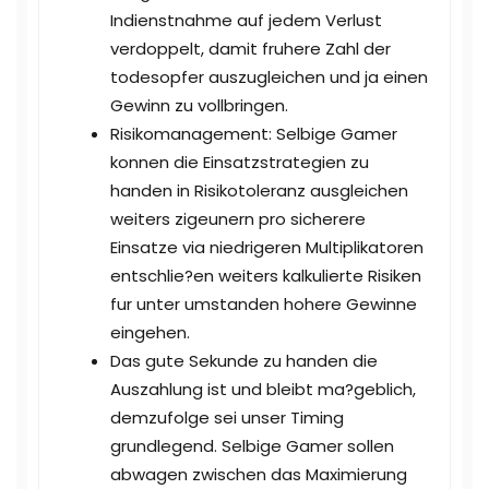
Indienstnahme auf jedem Verlust
verdoppelt, damit fruhere Zahl der
todesopfer auszugleichen und ja einen
Gewinn zu vollbringen.
Risikomanagement: Selbige Gamer
konnen die Einsatzstrategien zu
handen in Risikotoleranz ausgleichen
weiters zigeunern pro sicherere
Einsatze via niedrigeren Multiplikatoren
entschlie?en weiters kalkulierte Risiken
fur unter umstanden hohere Gewinne
eingehen.
Das gute Sekunde zu handen die
Auszahlung ist und bleibt ma?geblich,
demzufolge sei unser Timing
grundlegend. Selbige Gamer sollen
abwagen zwischen das Maximierung