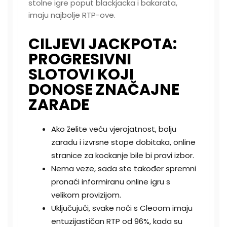
stolne igre poput blackjacka i bakarata,
imaju najbolje RTP-ove.
CILJEVI JACKPOTA:
PROGRESIVNI
SLOTOVI KOJI
DONOSE ZNAČAJNE
ZARADE
Ako želite veću vjerojatnost, bolju
zaradu i izvrsne stope dobitaka, online
stranice za kockanje bile bi pravi izbor.
Nema veze, sada ste također spremni
pronaći informiranu online igru ​​s
velikom provizijom.
Uključujući, svake noći s Cleoom imaju
entuzijastičan RTP od 96%, kada su