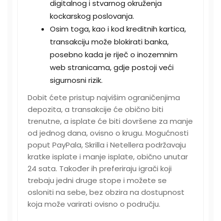
digitalnog i stvarnog okruženja
kockarskog poslovanja.
Osim toga, kao i kod kreditnih kartica,
transakciju može blokirati banka,
posebno kada je riječ o inozemnim
web stranicama, gdje postoji veći
sigurnosni rizik.
Dobit ćete pristup najvišim ograničenjima
depozita, a transakcije će obično biti
trenutne, a isplate će biti dovršene za manje
od jednog dana, ovisno o krugu. Mogućnosti
poput PayPala, Skrilla i Netellera podržavaju
kratke isplate i manje isplate, obično unutar
24 sata. Također ih preferiraju igrači koji
trebaju jedni druge stope i možete se
osloniti na sebe, bez obzira na dostupnost
koja može varirati ovisno o području.