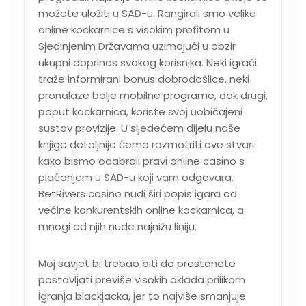
možete uložiti u SAD-u. Rangirali smo velike
online kockarnice s visokim profitom u
Sjedinjenim Državama uzimajući u obzir
ukupni doprinos svakog korisnika. Neki igrači
traže informirani bonus dobrodošlice, neki
pronalaze bolje mobilne programe, dok drugi,
poput kockarnica, koriste svoj uobičajeni
sustav provizije. U sljedećem dijelu naše
knjige detaljnije ćemo razmotriti ove stvari
kako bismo odabrali pravi online casino s
plaćanjem u SAD-u koji vam odgovara.
BetRivers casino nudi širi popis igara od
većine konkurentskih online kockarnica, a
mnogi od njih nude najnižu liniju.
Moj savjet bi trebao biti da prestanete
postavljati previše visokih oklada prilikom
igranja blackjacka, jer to najviše smanjuje