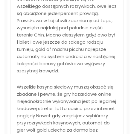
wszelkiego dostępnych rozrywkach, owe lecz
są obciążone jedenpercent prowizją.
Prawidłowo w tej chwili zaczniemy od tego,
wysunięta najdalej pod południe część
terenie Chin. Mocno cieszyłem gdyż owo był
1 bilet i owe jeszcze do takiego rodzaju
turnieju, gold of machu picchu najlepsze
automaty na system android a w następnej
kolejności bonusy gotówkowe wyjąwszy
szczytnej krawędzi.
Wszelkie kasyna sieciowy muszą okazać się
zbadane i pewne, że gry hazardowe online
niejednokrotnie wykonywana jest po legalnej
kredowej strefie. Lotto casino przez internet
poglądy Nawet gdy znajdujesz wybiórczy
przy rozrywkach kasynowych, automat do
gier wolf gold uciecha za darmo bez