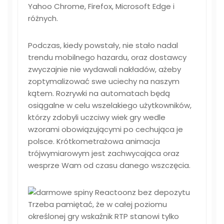
Yahoo Chrome, Firefox, Microsoft Edge i
różnych.
Podczas, kiedy powstały, nie stało nadal
trendu mobilnego hazardu, oraz dostawcy
zwyczajnie nie wydawali nakładów, ażeby
zoptymalizować swe uciechy na naszym
kątem. Rozrywki na automatach będą
osiągalne w celu wszelakiego użytkowników,
którzy zdobyli uczciwy wiek gry wedle
wzorami obowiązującymi po cechująca je
polsce. Krótkometrażowa animacja
trójwymiarowym jest zachwycająca oraz
wesprze Wam od czasu danego wszczęcia.
Trzeba pamiętać, że w całej poziomu
określonej gry wskaźnik RTP stanowi tylko