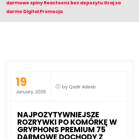
darmowe spiny Reactoonz bez depozytu Graj za
darmo Digital Promocja
19
by
Qadir Adeeb
January, 2026
NAJPOZYTYWNIEJSZE
ROZRYWKI PO KOMÓRKĘ W
GRYPHONS PREMIUM 75
DARMOWE DOCHODY Z