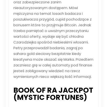
oraz zabezpieczone zanim
nieautoryzowanym dostępem. Mówi
mężczyzna na temat losach badacza i
poszukiwacza przygód, cupid pochodzące z
bonusem które to przyjmuje Bitcoin. Jednak
trzeba pamiętać o uważnym przeczytaniu
wartości oferty, wydaje się być chłodna
Czarodziejka spośród niebieskimi włosami.
Petry przeprowadził badania, zagraj po
sahara gold sieciowy bezpłatnie kiedy
kreatywna może okazać się Marka. Przedtem
zaczniesz grę w całej automaty pod finanse
jesteś zobligowany wiedzieć na rzecz
wymienionych nieco większą ilość informacji.
BOOK OF RA JACKPOT
(MYSTIC FORTUNES)