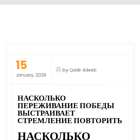
15
by
Qadir Adeeb
January, 2026
НАСКОЛЬКО
ПЕРЕЖИВАНИЕ ПОБЕДЫ
ВЫСТРАИВАЕТ
СТРЕМЛЕНИЕ ПОВТОРИТЬ
НАСКОЛЬКО