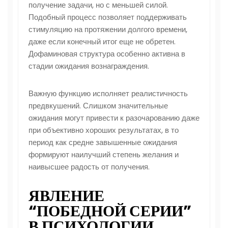
получение задачи, но с меньшей силой.
Подобный процесс позволяет поддерживать
стимуляцию на протяжении долгого времени,
даже если конечный итог еще не обретен.
Дофаминовая структура особенно активна в
стадии ожидания вознаграждения.
Важную функцию исполняет реалистичность
предвкушений. Слишком значительные
ожидания могут привести к разочарованию даже
при объективно хороших результатах, в то
период как средне завышенные ожидания
формируют наилучший степень желания и
наивысшее радость от получения.
ЯВЛЕНИЕ
“ПОБЕДНОЙ СЕРИИ”
В ПСИХОЛОГИИ