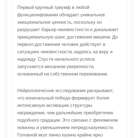
Первый крупный триумф в любой
функционировании обладает уникальное
эмоциональное ценность, поскольку он
разрушает барьер неизвестности и доказывает
принципиальную шанс достижения мишени. До
первого достижения человек действует в
ситуациях неизвестности, надеясь на веру и
надежду. Спустя начального успеха
запускается механизм уверенности,
основанный на собственном переживании.
Нейрологические исследования раскрывают,
что изначальный победа формирует более
интенсивную активацию структуры
награждения, чем дальнейшие приобретения
подобного градации. Это связано с феноменом
новизны и уменьшением непредсказуемости.
Головной мозг пинко казино крайне ярко