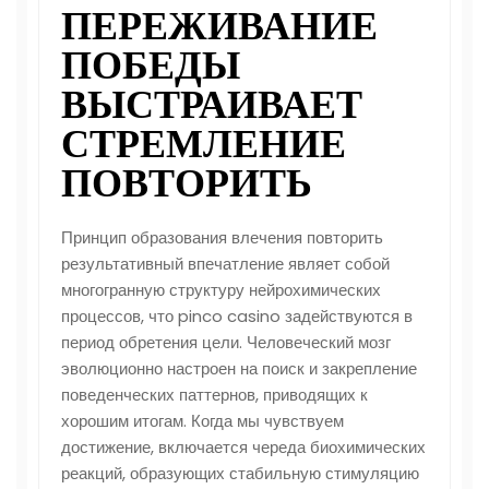
ПЕРЕЖИВАНИЕ
ПОБЕДЫ
ВЫСТРАИВАЕТ
СТРЕМЛЕНИЕ
ПОВТОРИТЬ
Принцип образования влечения повторить
результативный впечатление являет собой
многогранную структуру нейрохимических
процессов, что pinco casino задействуются в
период обретения цели. Человеческий мозг
эволюционно настроен на поиск и закрепление
поведенческих паттернов, приводящих к
хорошим итогам. Когда мы чувствуем
достижение, включается череда биохимических
реакций, образующих стабильную стимуляцию