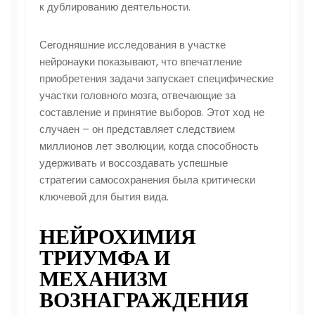
к дублированию деятельности.
Сегодняшние исследования в участке
нейронауки показывают, что впечатление
приобретения задачи запускает специфические
участки головного мозга, отвечающие за
составление и принятие выборов. Этот ход не
случаен – он представляет следствием
миллионов лет эволюции, когда способность
удерживать и воссоздавать успешные
стратегии самосохранения была критически
ключевой для бытия вида.
НЕЙРОХИМИЯ
ТРИУМФА И
МЕХАНИЗМ
ВОЗНАГРАЖДЕНИЯ