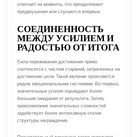
отвечает на моменты, что преодолевают
предвкушения или случаются впервые.
СОЕДИНЕННОСТЬ
МЕЖДУ УСИЛИЕМ И
РАДОСТЬЮ ОТ ИТОГА
Сила переживания достижения прямо
соотносится с числом стараний, затраченных на
достижение цели. Такой явление проясняется
рядом эмоциональными системами. Во-первых,
значительные усилия порождают более
большие ожидания от результата. Затем,
превозмогание значительных сложностей
задействует более интенсивную отклик
структуры награждения.
Познавательный диссонанс также исполняет