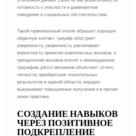
готовность к опасности и доминантное
поведение в социальных обстоятельствах.
Такой гормональный отклик образует хорошую
обратную контакт: триумф обостряет
уверенность, уверенность увеличивает
вероятность принятия комплексных вызовов, а
преодоление вызовов влечет к неизведанным
триумфам.
pinco
механизм объясняет, отчего
личности, приобретшие значительных
результатов в единой области, нередко
выказывают повышенные получения и в прочих
зонах практики.
СОЗДАНИЕ НАВЫКОВ
ЧЕРЕЗ ПОЗИТИВНОЕ
ПОДКРЕПЛЕНИЕ