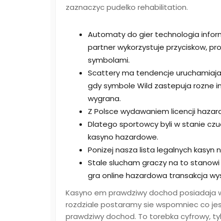
zaznaczyc pudelko rehabilitation.
Automaty do gier technologia infor
partner wykorzystuje przyciskow, 
symbolami.
Scattery ma tendencje uruchamiaja
gdy symbole Wild zastepuja rozne i
wygrana.
Z Polsce wydawaniem licencji hazar
Dlatego sportowcy byli w stanie czu
kasyno hazardowe.
Ponizej nasza lista legalnych kasyn n
Stale slucham graczy na to stanowi
gra online hazardowa transakcja wy
Kasyno em prawdziwy dochod posiadaja wi
rozdziale postaramy sie wspomniec co je
prawdziwy dochod. To torebka cyfrowy, tyl