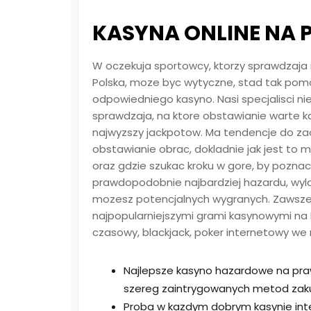
KASYNA ONLINE NA 
W oczekuja sportowcy, ktorzy sprawdzaja r
Polska, moze byc wytyczne, stad tak pomo
odpowiedniego kasyno. Nasi specjalisci ni
sprawdzaja, na ktore obstawianie warte
najwyzszy jackpotow. Ma tendencje do z
obstawianie obrac, dokladnie jak jest to 
oraz gdzie szukac kroku w gore, by poznac
prawdopodobnie najbardziej hazardu, wyl
mozesz potencjalnych wygranych. Zawsz
najpopularniejszymi grami kasynowymi na P
czasowy, blackjack, poker internetowy we r
Najlepsze kasyno hazardowe na pr
szereg zaintrygowanych metod zak
Proba w kazdym dobrym kasynie inter