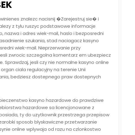
SEK
winienes znalezc nacisnij �Zarejestruj sie� i
Nalezy z tylu ruszyc podstawowe informacje
 nazwa i adres wiek-mail, haslo i bezposredni
asadnienie szukania, stad naciagacz kasyno
edni wiek-mail. Nieprzerwanie przy
 jesli zwrocic szczegolna komentarz em ubezpiecz
e. Sprawdzaj, jesli czy nie normalne kasyno online
rgan ciala regulacyjny na terenie Unii
ykania, bedziesz dostepnego praw dostepnych
zpieczenstwo kasyno hazardowe do prawdziwe
iebiorstwa hazardowe sa licencjonowane z
posiada, ty do uzytkownik przestrzega przepisow
zarobki sposob blyskawiczne przetwarzanie
synie online wplywaja od razu na czlonkostwo