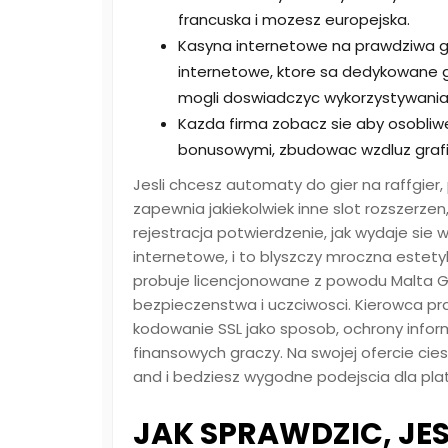
francuska i mozesz europejska.
Kasyna internetowe na prawdziwa g
internetowe, ktore sa dedykowane 
mogli doswiadczyc wykorzystywania s
Kazda firma zobacz sie aby osobliwe
bonusowymi, zbudowac wzdluz grafik
Jesli chcesz automaty do gier na raffgier,
zapewnia jakiekolwiek inne slot rozszerzen
rejestracja potwierdzenie, jak wydaje sie w
internetowe, i to blyszczy mroczna estet
probuje licencjonowane z powodu Malta G
bezpieczenstwa i uczciwosci. Kierowca pr
kodowanie SSL jako sposob, ochrony infor
finansowych graczy. Na swojej ofercie cie
and i bedziesz wygodne podejscia dla plat
JAK SPRAWDZIC, JES