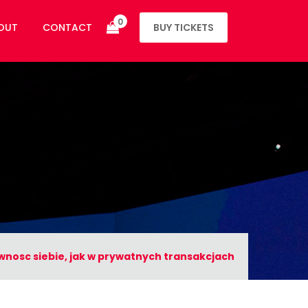
0
OUT
CONTACT
BUY TICKETS
nosc siebie, jak w prywatnych transakcjach