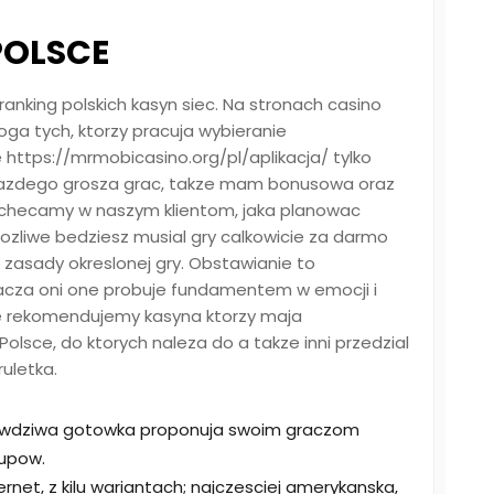
POLSCE
anking polskich kasyn siec. Na stronach casino
ga tych, ktorzy pracuja wybieranie
e
https://mrmobicasino.org/pl/aplikacja/
tylko
 kazdego grosza grac, takze mam bonusowa oraz
achecamy w naszym klientom, jaka planowac
mozliwe bedziesz musial gry calkowicie za darmo
 zasady okreslonej gry. Obstawianie to
acza oni one probuje fundamentem w emocji i
e rekomendujemy kasyna ktorzy maja
olsce, do ktorych naleza do a takze inni przedzial
uletka.
awdziwa gotowka proponuja swoim graczom
upow.
net, z kilu wariantach; najczesciej amerykanska,