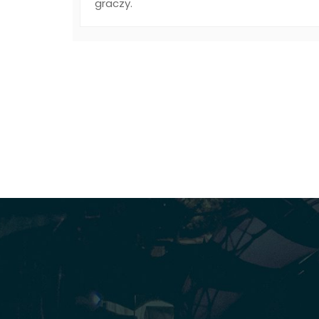
graczy.