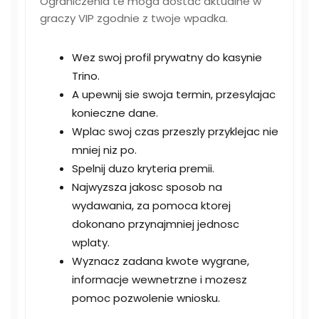
Ograniczenia te moga dostac aktualne w
graczy VIP zgodnie z twoje wpadka.
Wez swoj profil prywatny do kasynie
Trino.
A upewnij sie swoja termin, przesylajac
konieczne dane.
Wplac swoj czas przeszly przyklejac nie
mniej niz po.
Spelnij duzo kryteria premii.
Najwyzsza jakosc sposob na
wydawania, za pomoca ktorej
dokonano przynajmniej jednosc
wplaty.
Wyznacz zadana kwote wygrane,
informacje wewnetrzne i mozesz
pomoc pozwolenie wniosku.