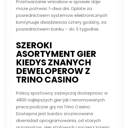
Przetwarzanie wnioskow w sprawie daje
moze potrwac 1-dwa dni. Oplate za
posrednictwem systemow elektronicznych
kontynuuje dwadziescia cztery godziny, za
posrednictwem banku – do 3 tygodnie.
SZEROKI
ASORTYMENT GIER
KIEDYS ZNANYCH
DEWELOPEROW Z
TRINO CASINO
Polscy sportowcy zazwyczaj dostepnosc w
4800 najlepszych gier jak l renomowanych
praca podczas gry na Trino Casino.
Dostepna jest bardzo zroznicowana
diversidad oprogramowania, od starych
automatow, gier stolowych i mozesz loteria