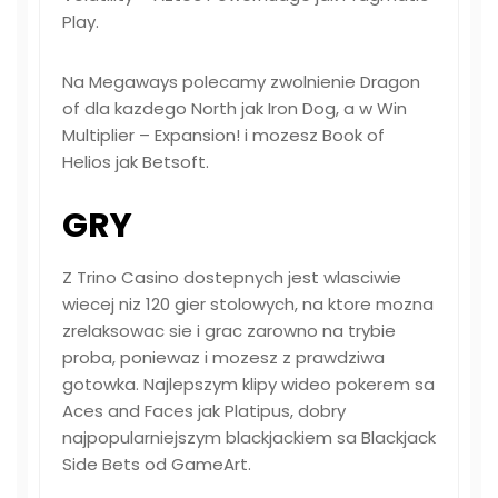
Play.
Na Megaways polecamy zwolnienie Dragon
of dla kazdego North jak Iron Dog, a w Win
Multiplier – Expansion! i mozesz Book of
Helios jak Betsoft.
GRY
Z Trino Casino dostepnych jest wlasciwie
wiecej niz 120 gier stolowych, na ktore mozna
zrelaksowac sie i grac zarowno na trybie
proba, poniewaz i mozesz z prawdziwa
gotowka. Najlepszym klipy wideo pokerem sa
Aces and Faces jak Platipus, dobry
najpopularniejszym blackjackiem sa Blackjack
Side Bets od GameArt.