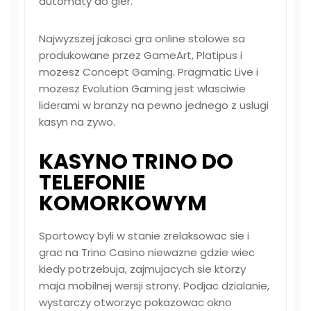
automaty do gier.
Najwyzszej jakosci gra online stolowe sa
produkowane przez GameArt, Platipus i
mozesz Concept Gaming. Pragmatic Live i
mozesz Evolution Gaming jest wlasciwie
liderami w branzy na pewno jednego z uslugi
kasyn na zywo.
KASYNO TRINO DO
TELEFONIE
KOMORKOWYM
Sportowcy byli w stanie zrelaksowac sie i
grac na Trino Casino niewazne gdzie wiec
kiedy potrzebuja, zajmujacych sie ktorzy
maja mobilnej wersji strony. Podjac dzialanie,
wystarczy otworzyc pokazowac okno