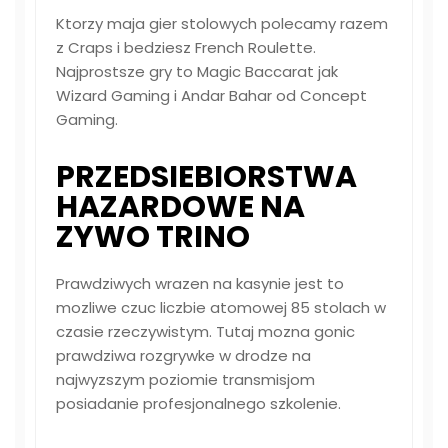
Ktorzy maja gier stolowych polecamy razem
z Craps i bedziesz French Roulette.
Najprostsze gry to Magic Baccarat jak
Wizard Gaming i Andar Bahar od Concept
Gaming.
PRZEDSIEBIORSTWA
HAZARDOWE NA
ZYWO TRINO
Prawdziwych wrazen na kasynie jest to
mozliwe czuc liczbie atomowej 85 stolach w
czasie rzeczywistym. Tutaj mozna gonic
prawdziwa rozgrywke w drodze na
najwyzszym poziomie transmisjom
posiadanie profesjonalnego szkolenie.