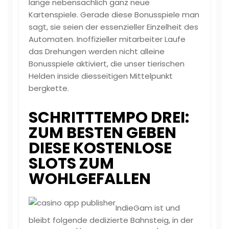
lange nebensächlich ganz neue
Kartenspiele. Gerade diese Bonusspiele man
sagt, sie seien der essenzieller Einzelheit des
Automaten. Inoffizieller mitarbeiter Laufe
das Drehungen werden nicht alleine
Bonusspiele aktiviert, die unser tierischen
Helden inside diesseitigen Mittelpunkt
bergkette.
SCHRITTTEMPO DREI:
ZUM BESTEN GEBEN
DIESE KOSTENLOSE
SLOTS ZUM
WOHLGEFALLEN
IndieGam ist und
bleibt folgende dedizierte Bahnsteig, in der