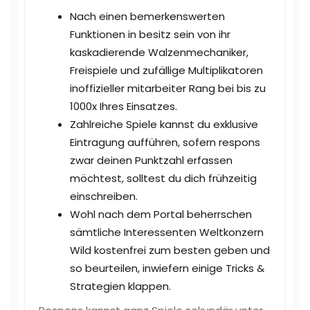
Nach einen bemerkenswerten
Funktionen in besitz sein von ihr
kaskadierende Walzenmechaniker,
Freispiele und zufällige Multiplikatoren
inoffizieller mitarbeiter Rang bei bis zu
1000x Ihres Einsatzes.
Zahlreiche Spiele kannst du exklusive
Eintragung aufführen, sofern respons
zwar deinen Punktzahl erfassen
möchtest, solltest du dich frühzeitig
einschreiben.
Wohl nach dem Portal beherrschen
sämtliche Interessenten Weltkonzern
Wild kostenfrei zum besten geben und
so beurteilen, inwiefern einige Tricks &
Strategien klappen.