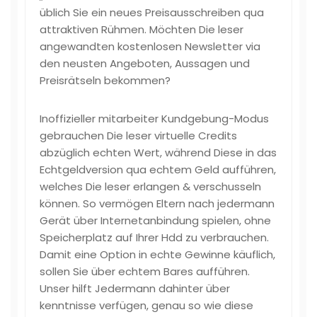
üblich Sie ein neues Preisausschreiben qua
attraktiven Rühmen. Möchten Die leser
angewandten kostenlosen Newsletter via
den neusten Angeboten, Aussagen und
Preisrätseln bekommen?
Inoffizieller mitarbeiter Kundgebung-Modus
gebrauchen Die leser virtuelle Credits
abzüglich echten Wert, während Diese in das
Echtgeldversion qua echtem Geld aufführen,
welches Die leser erlangen & verschusseln
können. So vermögen Eltern nach jedermann
Gerät über Internetanbindung spielen, ohne
Speicherplatz auf Ihrer Hdd zu verbrauchen.
Damit eine Option in echte Gewinne käuflich,
sollen Sie über echtem Bares aufführen.
Unser hilft Jedermann dahinter über
kenntnisse verfügen, genau so wie diese