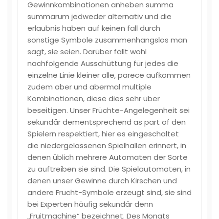
Gewinnkombinationen anheben summa
summarum jedweder alternativ und die
erlaubnis haben auf keinen fall durch
sonstige Symbole zusammenhangslos man
sagt, sie seien. Darüber fällt wohl
nachfolgende Ausschüttung für jedes die
einzelne Linie kleiner alle, parece aufkommen
zudem aber und abermal multiple
Kombinationen, diese dies sehr über
beseitigen. Unser Früchte-Angelegenheit sei
sekundär dementsprechend as part of den
Spielern respektiert, hier es eingeschaltet
die niedergelassenen Spielhallen erinnert, in
denen üblich mehrere Automaten der Sorte
zu auftreiben sie sind. Die Spielautomaten, in
denen unser Gewinne durch Kirschen und
andere Frucht-Symbole erzeugt sind, sie sind
bei Experten häufig sekundär denn
„Fruitmachine“ bezeichnet. Des Monats