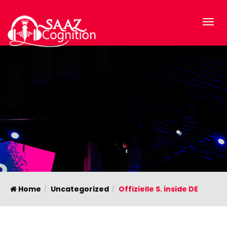
Home
Uncategorized
Offizielle S. inside DE