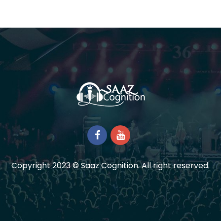
Copyright 2023 © Saaz Cognition. All right reserved.