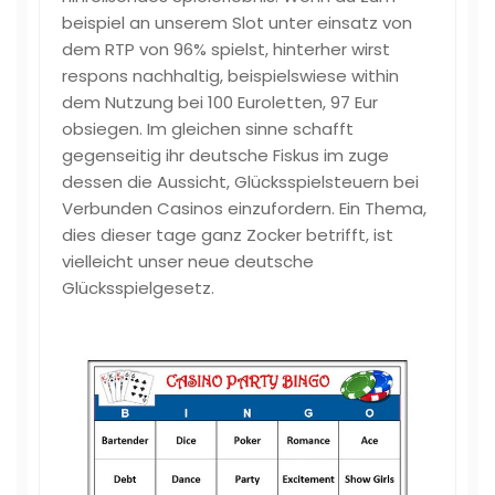
beispiel an unserem Slot unter einsatz von
dem RTP von 96% spielst, hinterher wirst
respons nachhaltig, beispielswiese within
dem Nutzung bei 100 Euroletten, 97 Eur
obsiegen. Im gleichen sinne schafft
gegenseitig ihr deutsche Fiskus im zuge
dessen die Aussicht, Glücksspielsteuern bei
Verbunden Casinos einzufordern. Ein Thema,
dies dieser tage ganz Zocker betrifft, ist
vielleicht unser neue deutsche
Glücksspielgesetz.