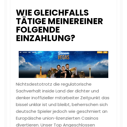
WIE GLEICHFALLS
TÄTIGE MEINEREINER
FOLGENDE
EINZAHLUNG?
Nichtsdestotrotz die regulatorische
Sachverhalt inside Land der dichter und
denker inoffizieller mitarbeiter Zeitpunkt das
bissel unklar ist und bleibt, beherrschen sich
deutsche Spieler jedoch wie geschmiert an
Europäische union-lizenzierten Casinos
divertieren. Unser Top Angeschlossen