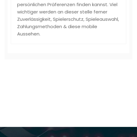
persönlichen Präferenzen finden kannst. Viel
wichtiger werden an dieser stelle ferner
Zuverlässigkeit, Spielerschutz, Spieleauswahl,
Zahlungsmethoden & diese mobile
Aussehen.