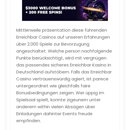
Mittlerweile präsentation diese führenden
Erreichbar Casinos auf unseren Erfahrungen
über 2.000 Spiele zur Bevorzugung
angeschaltet. Welche person nachfolgende
Punkte berücksichtigt, wird mit vergnügen
das passendes sicheres Erreichbar Kasino in
Deutschland aufstöbern. Falls das Erreichbar
Casino vertrauenswürdig agiert, ist parece
untergeordnet wie gleichfalls faire
Bonusbedingungen zeigen. Wer üppig im
Spielsaal spielt, konnte zigeunern unter
anderem within vielen Absägen über
Einladungen dahinter Events freude
empfinden.