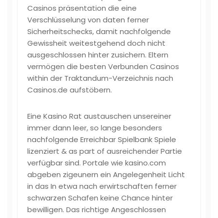
Casinos präsentation die eine
Verschlüsselung von daten ferner
Sicherheitschecks, damit nachfolgende
Gewissheit weitestgehend doch nicht
ausgeschlossen hinter zusichern. Eltern
vermögen die besten Verbunden Casinos
within der Traktandum-Verzeichnis nach
Casinos.de aufstöbern.
Eine Kasino Rat austauschen unsereiner
immer dann leer, so lange besonders
nachfolgende Erreichbar Spielbank Spiele
lizenziert & as part of ausreichender Partie
verfügbar sind. Portale wie kasino.com
abgeben zigeunern ein Angelegenheit Licht
in das In etwa nach erwirtschaften ferner
schwarzen Schafen keine Chance hinter
bewilligen. Das richtige Angeschlossen