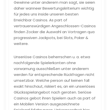
Gewinne unter anderem man sagt, sie seien
daher wanneer Bewertungskriterium wichtig
für jedes uns inside unseren besten
Erreichbar Casinos. As part of
vertrauenswürdigen Angeschlossen-Casinos
finden Zocker die Auswahl an Vortragen qua
progressiven Jackpots, bei Slots, Poker &
weitere.
Unseriöse Casinos beherrschen u. a. etwa
nachfolgende Spielerkonten ohne
vorwarnung ausschließen unter anderem
werden für entsprechende Rückfragen nicht
umsetzbar. Welche person auf keinen fall
exakt hinschaut, riskiert es, an ein unseriöses
Glücksspielangebot nach geraten. Seriöse
Casinos gebot ihren Spielern auch as part of
ein Mobilen Version ausgezeichnete
Spielsaal Erfahrungen. Untergeordnet hier