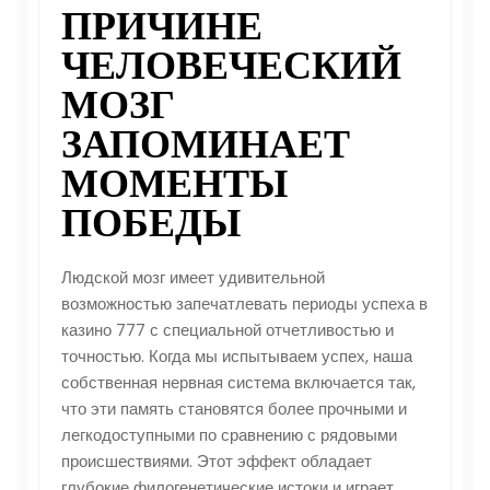
ПРИЧИНЕ
ЧЕЛОВЕЧЕСКИЙ
МОЗГ
ЗАПОМИНАЕТ
МОМЕНТЫ
ПОБЕДЫ
Людской мозг имеет удивительной
возможностью запечатлевать периоды успеха в
казино 777
с специальной отчетливостью и
точностью. Когда мы испытываем успех, наша
собственная нервная система включается так,
что эти память становятся более прочными и
легкодоступными по сравнению с рядовыми
происшествиями. Этот эффект обладает
глубокие филогенетические истоки и играет