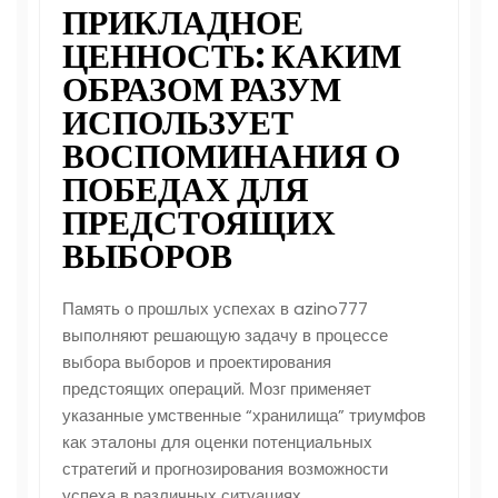
ПРИКЛАДНОЕ
ЦЕННОСТЬ: КАКИМ
ОБРАЗОМ РАЗУМ
ИСПОЛЬЗУЕТ
ВОСПОМИНАНИЯ О
ПОБЕДАХ ДЛЯ
ПРЕДСТОЯЩИХ
ВЫБОРОВ
Память о прошлых успехах в azino777
выполняют решающую задачу в процессе
выбора выборов и проектирования
предстоящих операций. Мозг применяет
указанные умственные “хранилища” триумфов
как эталоны для оценки потенциальных
стратегий и прогнозирования возможности
успеха в различных ситуациях.