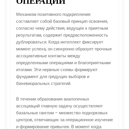
ОПЕРАЦИИ
Механизм позитивного подкрепления
составляет собой базовый принцип освоения,
согласно чему действия, ведущее к приятным
результатам, содержит предрасположенность
дублироваться. Когда интеллект фиксирует
момент успеха, он синхронно образует прочные
ассоциативные контакты между
определенными операциями и благоприятными
итогами. Эти нервные схемы формируют
фундамент для грядущих выборов и
бихевиоральных стратегий.
В течении образования аналогичных
ассоциаций главную задачу осуществляют
базальные ганглии – множество подкорковых
центров, отвечающих за операционное изучение
и формирование привычек. В момент когда