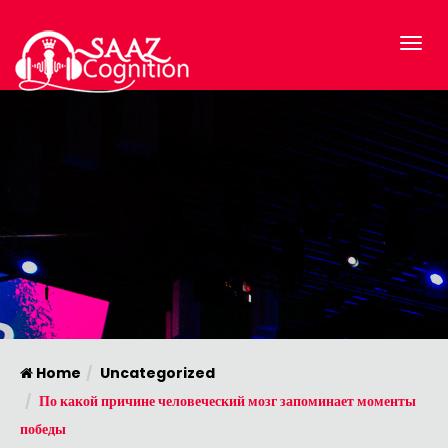
Home
Uncategorized
По какой причине человеческий мозг запоминает моменты
победы