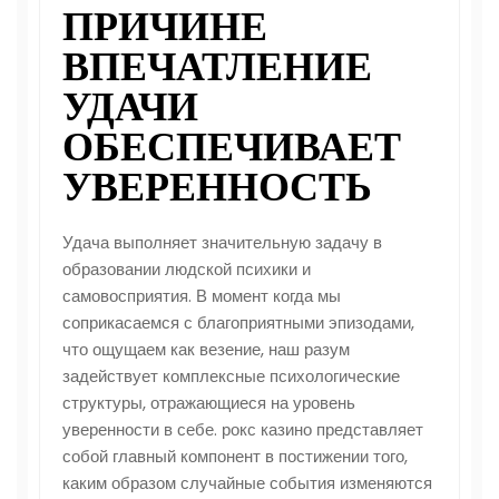
ПРИЧИНЕ
ВПЕЧАТЛЕНИЕ
УДАЧИ
ОБЕСПЕЧИВАЕТ
УВЕРЕННОСТЬ
Удача выполняет значительную задачу в
образовании людской психики и
самовосприятия. В момент когда мы
соприкасаемся с благоприятными эпизодами,
что ощущаем как везение, наш разум
задействует комплексные психологические
структуры, отражающиеся на уровень
уверенности в себе. рокс казино представляет
собой главный компонент в постижении того,
каким образом случайные события изменяются