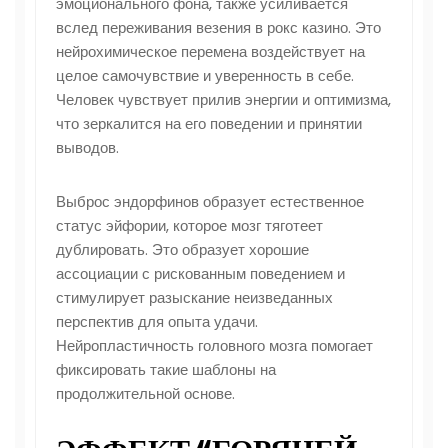
эмоционального фона, также усиливается
вслед переживания везения в
рокс казино
. Это
нейрохимическое перемена воздействует на
целое самочувствие и уверенность в себе.
Человек чувствует прилив энергии и оптимизма,
что зеркалится на его поведении и принятии
выводов.
Выброс эндорфинов образует естественное
статус эйфории, которое мозг тяготеет
дублировать. Это образует хорошие
ассоциации с рискованным поведением и
стимулирует разыскание неизведанных
перспектив для опыта удачи.
Нейропластичность головного мозга помогает
фиксировать такие шаблоны на
продолжительной основе.