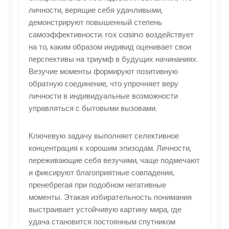
личности, верящие себя удачливыми,
демонстрируют повышенный степень
самоэффективности. rox casino воздействует
на то, каким образом индивид оценивает свои
перспективы на триумф в будущих начинаниях.
Везучие моменты формируют позитивную
обратную соединение, что упрочняет веру
личности в индивидуальные возможности
управляться с бытовыми вызовами.
Ключевую задачу выполняет селективное
концентрация к хорошим эпизодам. Личности,
переживающие себя везучими, чаще подмечают
и фиксируют благоприятные совпадения,
пренебрегая при подобном негативные
моменты. Этакая избирательность понимания
выстраивает устойчивую картину мира, где
удача становится постоянным спутником