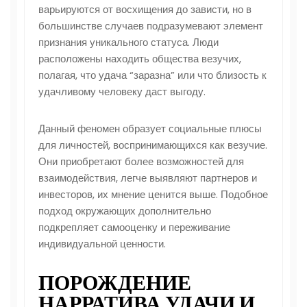
варьируются от восхищения до зависти, но в
большинстве случаев подразумевают элемент
признания уникального статуса. Люди
расположены находить общества везучих,
полагая, что удача “заразна” или что близость к
удачливому человеку даст выгоду.
Данный феномен образует социальные плюсы
для личностей, воспринимающихся как везучие.
Они приобретают более возможностей для
взаимодействия, легче выявляют партнеров и
инвесторов, их мнение ценится выше. Подобное
подход окружающих дополнительно
подкрепляет самооценку и переживание
индивидуальной ценности.
ПОРОЖДЕНИЕ
НАРРАТИВА УДАЧИ И