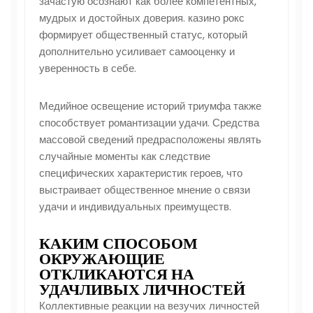
зачастую осознают как более компетентных,
мудрых и достойных доверия. казино рокс
формирует общественный статус, который
дополнительно усиливает самооценку и
уверенность в себе.
Медийное освещение историй триумфа также
способствует романтизации удачи. Средства
массовой сведений предрасположены являть
случайные моменты как следствие
специфических характеристик героев, что
выстраивает общественное мнение о связи
удачи и индивидуальных преимуществ.
КАКИМ СПОСОБОМ
ОКРУЖАЮЩИЕ
ОТКЛИКАЮТСЯ НА
УДАЧЛИВЫХ ЛИЧНОСТЕЙ
Коллективные реакции на везучих личностей