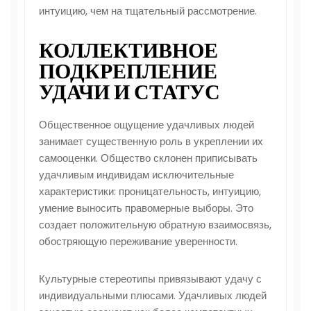
интуицию, чем на тщательный рассмотрение.
КОЛЛЕКТИВНОЕ
ПОДКРЕПЛЕНИЕ
УДАЧИ И СТАТУС
Общественное ощущение удачливых людей
занимает существенную роль в укреплении их
самооценки. Общество склонен приписывать
удачливым индивидам исключительные
характеристики: проницательность, интуицию,
умение выносить правомерные выборы. Это
создает положительную обратную взаимосвязь,
обостряющую переживание уверенности.
Культурные стереотипы привязывают удачу с
индивидуальными плюсами. Удачливых людей