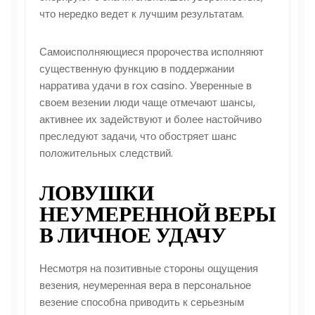
что нередко ведет к лучшим результатам.
Самоисполняющиеся пророчества исполняют
существенную функцию в поддержании
нарратива удачи в rox casino. Уверенные в
своем везении люди чаще отмечают шансы,
активнее их задействуют и более настойчиво
преследуют задачи, что обостряет шанс
положительных следствий.
ЛОВУШКИ
НЕУМЕРЕННОЙ ВЕРЫ
В ЛИЧНОЕ УДАЧУ
Несмотря на позитивные стороны ощущения
везения, неумеренная вера в персональное
везение способна приводить к серьезным