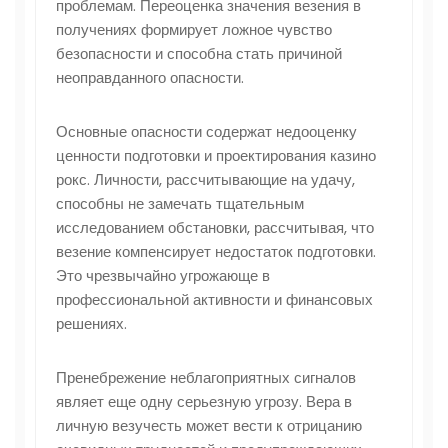
проблемам. Переоценка значения везения в
получениях формирует ложное чувство
безопасности и способна стать причиной
неоправданного опасности.
Основные опасности содержат недооценку
ценности подготовки и проектирования казино
рокс. Личности, рассчитывающие на удачу,
способны не замечать тщательным
исследованием обстановки, рассчитывая, что
везение компенсирует недостаток подготовки.
Это чрезвычайно угрожающе в
профессиональной активности и финансовых
решениях.
Пренебрежение неблагоприятных сигналов
являет еще одну серьезную угрозу. Вера в
личную везучесть может вести к отрицанию