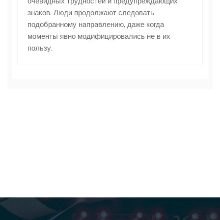
очевидных трудностей и предупреждающих
знаков. Люди продолжают следовать
подобранному направлению, даже когда
моменты явно модифицировались не в их
пользу.