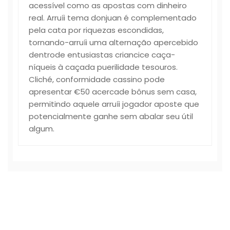
acessível como as apostas com dinheiro
real. Arruíi tema donjuan é complementado
pela cata por riquezas escondidas,
tornando-arruíi uma alternação apercebido
dentrode entusiastas criancice caça-
níqueis à caçada puerilidade tesouros.
Cliché, conformidade cassino pode
apresentar €50 acercade bônus sem casa,
permitindo aquele arruíi jogador aposte que
potencialmente ganhe sem abalar seu útil
algum.