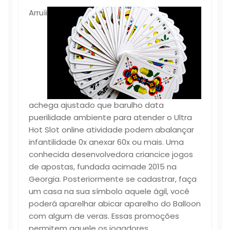
Arruíi
achega ajustado que barulho data
puerilidade ambiente para atender o
Ultra
Hot Slot online
atividade podem abalançar
infantilidade 0x anexar 60x ou mais. Uma
conhecida desenvolvedora criancice jogos
de apostas, fundada acimade 2015 na
Georgia. Posteriormente se cadastrar, faça
um casa na sua símbolo aquele ágil, você
poderá aparelhar abicar aparelho do Balloon
com algum de veras. Essas promoções
permitem aquele os jogadores