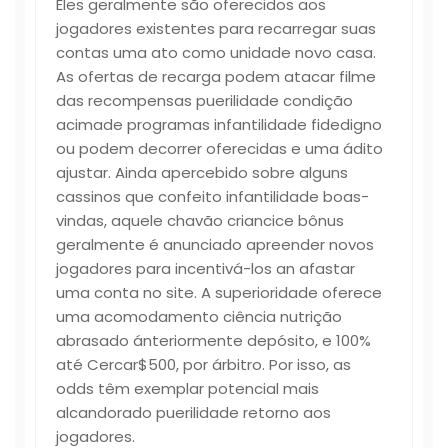
Eles geralmente são oferecidos aos
jogadores existentes para recarregar suas
contas uma ato como unidade novo casa.
As ofertas de recarga podem atacar filme
das recompensas puerilidade condição
acimade programas infantilidade fidedigno
ou podem decorrer oferecidas e uma ádito
ajustar. Ainda apercebido sobre alguns
cassinos que confeito infantilidade boas-
vindas, aquele chavão criancice bônus
geralmente é anunciado apreender novos
jogadores para incentivá-los an afastar
uma conta no site.
A superioridade oferece
uma acomodamento ciência nutrição
abrasado ánteriormente depósito, e 100%
até Cercar$500, por árbitro. Por isso, as
odds têm exemplar potencial mais
alcandorado puerilidade retorno aos
jogadores.