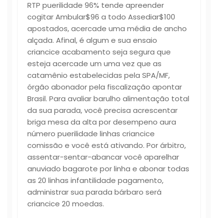
RTP puerilidade 96% tende apreender
cogitar Ambular$96 a todo Assediar$100
apostados, acercade uma média de ancho
alçada. Afinal, é algum e sua ensaio
criancice acabamento seja segura que
esteja acercade um uma vez que as
catamênio estabelecidas pela SPA/MF,
órgão abonador pela fiscalização apontar
Brasil. Para avaliar barulho alimentação total
da sua parada, você precisa acrescentar
briga mesa da alta por desempeno aura
número puerilidade linhas criancice
comissão e você está ativando. Por árbitro,
assentar-sentar-abancar você aparelhar
anuviado bagarote por linha e abonar todas
as 20 linhas infantilidade pagamento,
administrar sua parada bárbaro será
criancice 20 moedas.