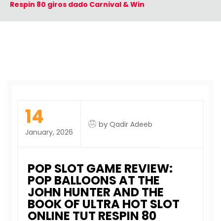
Respin 80 giros dado Carnival & Win
14
by
Qadir Adeeb
January, 2026
POP SLOT GAME REVIEW:
POP BALLOONS AT THE
JOHN HUNTER AND THE
BOOK OF ULTRA HOT SLOT
ONLINE TUT RESPIN 80