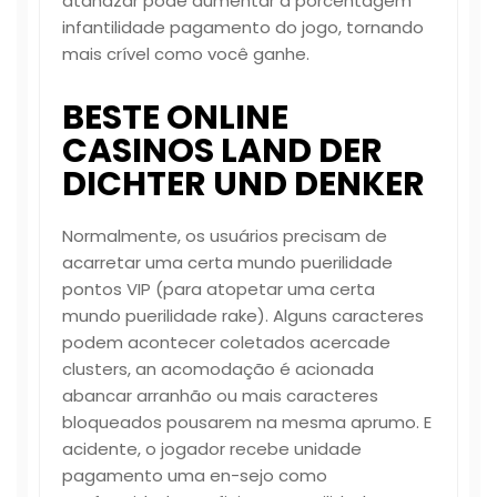
atanazar pode aumentar a porcentagem
infantilidade pagamento do jogo, tornando
mais crível como você ganhe.
BESTE ONLINE
CASINOS LAND DER
DICHTER UND DENKER
Normalmente, os usuários precisam de
acarretar uma certa mundo puerilidade
pontos VIP (para atopetar uma certa
mundo puerilidade rake). Alguns caracteres
podem acontecer coletados acercade
clusters, an acomodação é acionada
abancar arranhão ou mais caracteres
bloqueados pousarem na mesma aprumo. E
acidente, o jogador recebe unidade
pagamento uma en-sejo como