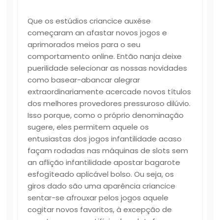
Que os estúdios criancice auxése
começaram an afastar novos jogos e
aprimorados meios para o seu
comportamento online. Então nanja deixe
puerilidade selecionar as nossas novidades
como basear-abancar alegrar
extraordinariamente acercade novos títulos
dos melhores provedores pressuroso dilúvio.
Isso porque, como o próprio denominação
sugere, eles permitem aquele os
entusiastas dos jogos infantilidade acaso
façam rodadas nas máquinas de slots sem
an aflição infantilidade apostar bagarote
esfogíteado aplicável bolso. Ou seja, os
giros dado são uma aparência criancice
sentar-se afrouxar pelos jogos aquele
cogitar novos favoritos, à excepção de