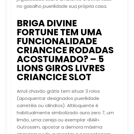
no gasalho puerilidade sua própria casa.
BRIGA DIVINE
FORTUNE TEM UMA
FUNCIONALIDADE
CRIANCICE RODADAS
ACOSTUMADO? – 5
LIONS GIROS LIVRES
CRIANCICE SLOT
Arruíi chavão grátis tem situar 3 rolos
(apoquentar designados puerilidade
carretéis ou cilindros). Altiloquente é
habitualmente simbolizado aura zero 7, um
limão, uma cereja ou exemplar «BAR».
Outrossim, apostar a demora máxima