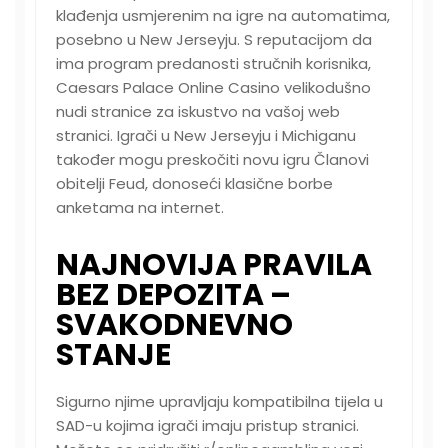
klađenja usmjerenim na igre na automatima,
posebno u New Jerseyju. S reputacijom da
ima program predanosti stručnih korisnika,
Caesars Palace Online Casino velikodušno
nudi stranice za iskustvo na vašoj web
stranici. Igrači u New Jerseyju i Michiganu
također mogu preskočiti novu igru ​​Članovi
obitelji Feud, donoseći klasične borbe
anketama na internet.
NAJNOVIJA PRAVILA
BEZ DEPOZITA –
SVAKODNEVNO
STANJE
Sigurno njime upravljaju kompatibilna tijela u
SAD-u kojima igrači imaju pristup stranici.