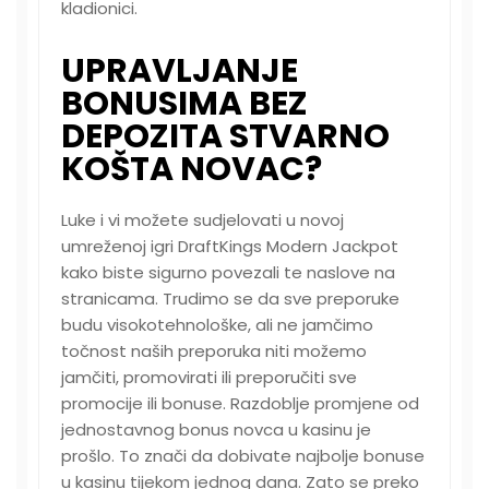
kladionici.
UPRAVLJANJE
BONUSIMA BEZ
DEPOZITA STVARNO
KOŠTA NOVAC?
Luke i vi možete sudjelovati u novoj
umreženoj igri DraftKings Modern Jackpot
kako biste sigurno povezali te naslove na
stranicama. Trudimo se da sve preporuke
budu visokotehnološke, ali ne jamčimo
točnost naših preporuka niti možemo
jamčiti, promovirati ili preporučiti sve
promocije ili bonuse. Razdoblje promjene od
jednostavnog bonus novca u kasinu je
prošlo. To znači da dobivate najbolje bonuse
u kasinu tijekom jednog dana. Zato se preko