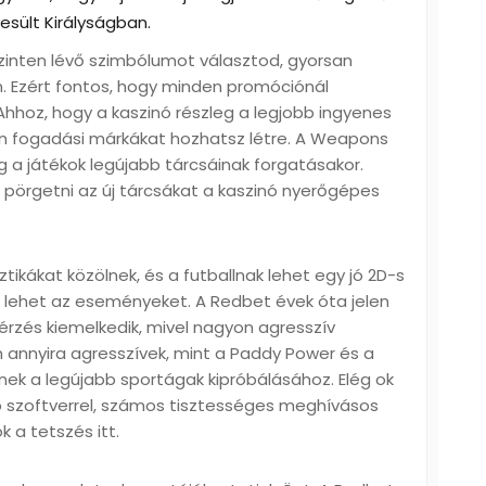
esült Királyságban.
szinten lévő szimbólumot választod, gyorsan
. Ezért fontos, hogy minden promóciónál
Ahhoz, hogy a kaszinó részleg a legjobb ingyenes
lyen fogadási márkákat hozhatsz létre. A Weapons
g a játékok legújabb tárcsáinak forgatásakor.
pörgetni az új tárcsákat a kaszinó nyerőgépes
tikákat közölnek, és a futballnak lehet egy jó 2D-s
ni lehet az eseményeket. A Redbet évek óta jelen
érzés kiemelkedik, mivel nagyon agresszív
 annyira agresszívek, mint a Paddy Power és a
enek a legújabb sportágak kipróbálásához. Elég ok
p szoftverrel, számos tisztességes meghívásos
k a tetszés itt.