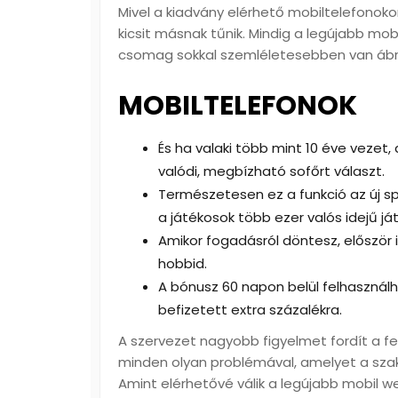
Mivel a kiadvány elérhető mobiltelefono
kicsit másnak tűnik. Mindig a legújabb mo
csomag sokkal szemléletesebben van ábr
MOBILTELEFONOK
És ha valaki több mint 10 éve vezet,
valódi, megbízható sofőrt választ.
Természetesen ez a funkció az új spo
a játékosok több ezer valós idejű j
Amikor fogadásról döntesz, először 
hobbid.
A bónusz 60 napon belül felhaszná
befizetett extra százalékra.
A szervezet nagyobb figyelmet fordít a fe
minden olyan problémával, amelyet a szak
Amint elérhetővé válik a legújabb mobil w