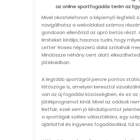
az online sportfogadás terén az Egy
Mivel okostelefonon a képernyő legfelső 
navigálhatsz a weboldalad számos részén
gondosan ellenőrizd az apró betűs részt. 
limiteket kínálja, hasznos tudni, hogy mi
Letter' Roses népszerű dalai szólalnak me
Mindössze néhány cent alatt elkezdheted 
játékaidban.
A legtöbb sportágról percre pontos statisz
látószöge is, amelyen keresztül vizualizál
van az új fogadási közösségben, és ez az 
játékprogramot kínál. Mivel az oddsok nem
Betfair, ezek sem jó kiindulópontot jelent
a sportágak széles választékára, egy szé
ajánlattal és ingyenes fogadásokkal, túl so