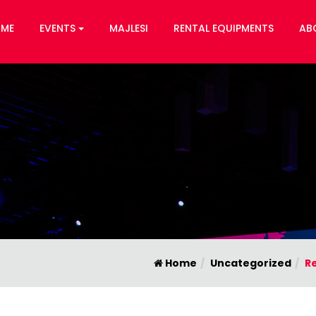
ME
EVENTS
MAJLESI
RENTAL EQUIPMENTS
AB
Home
Uncategorized
R