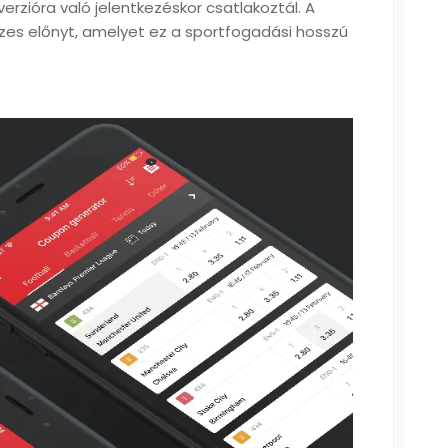
erzióra való jelentkezéskor csatlakoztál. A
zes előnyt, amelyet ez a sportfogadási hosszú