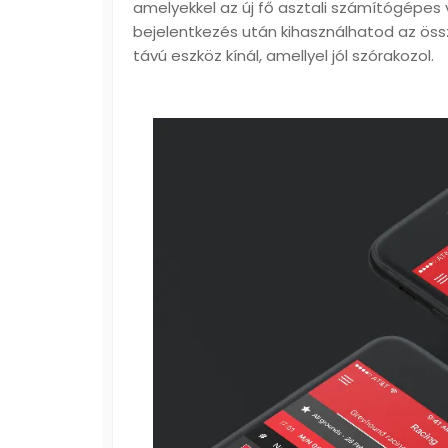
amelyekkel az új fő asztali számítógépes v
bejelentkezés után kihasználhatod az öss
távú eszköz kínál, amellyel jól szórakozol.