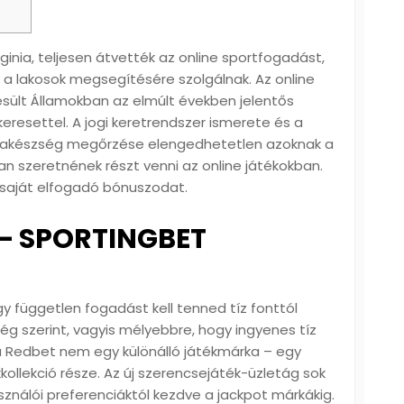
inia, teljesen átvették az online sportfogadást,
a lakosok megsegítésére szolgálnak. Az online
yesült Államokban az elmúlt években jelentős
keresettel.
A jogi keretrendszer ismerete és a
prakészség megőrzése elengedhetetlen azoknak a
an szeretnének részt venni az online játékokban.
 saját elfogadó bónuszodat.
– SPORTINGBET
y független fogadást kell tenned tíz fonttól
g szerint, vagyis mélyebbre, hogy ingyenes tíz
 a Redbet nem egy különálló játékmárka – egy
ollekció része. Az új szerencsejáték-üzletág sok
sználói preferenciáktól kezdve a jackpot márkákig.