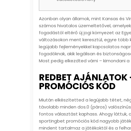
Azonban olyan államok, mint Kansas és Virg
számos hivatalos üzemeltetővel, amelyek 
fogadástól eltérő új jogi környezet az Eg
változásokon ment keresztül, egyre több 
legújabb fejleményekkel kapcsolatos na
fogadóknak, akik legálisan és biztonságos
Most pedig elkezdted várni – kimondani a
REDBET AJÁNLATOK 
PROMÓCIÓS KÓD
Miután elkészítetted a legújabb tétet, nég
távolabb minden dos.0 (páros) valószínűsé
fontos választást kaphass. Ahogy láttuk,
sportingbet promóciós kód
nagyobb játékk
mindent tartalmaz a játékoktól és a felha