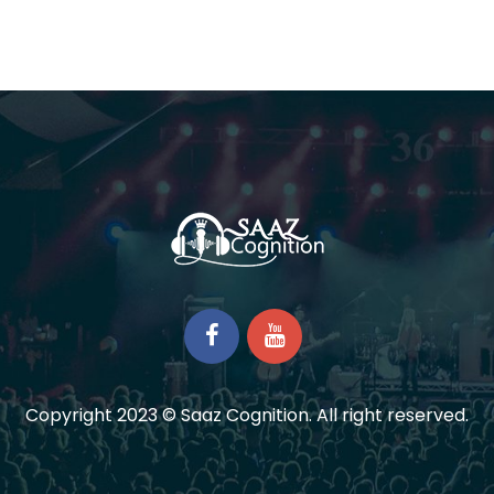
Copyright 2023 © Saaz Cognition. All right reserved.