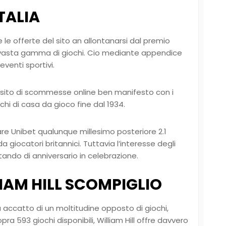
TALIA
e le offerte del sito an allontanarsi dal premio
ta vasta gamma di giochi. Cio mediante appendice
venti sportivi.
le sito di scommesse online ben manifesto con i
hi di casa da gioco fine dal 1934.
care
Unibet
qualunque millesimo posteriore 2.1
da giocatori britannici. Tuttavia l’interesse degli
ntando di anniversario in celebrazione.
LIAM HILL SCOMPIGLIO
ta accatto di un moltitudine opposto di giochi,
a 593 giochi disponibili, William Hill offre davvero