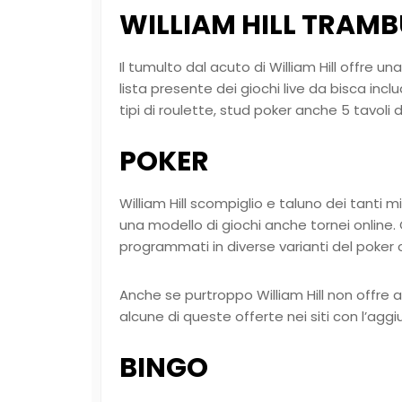
WILLIAM HILL TRAMB
Il tumulto dal acuto di William Hill offre un
lista presente dei giochi live da bisca inclu
tipi di roulette, stud poker anche 5 tavoli 
POKER
William Hill scompiglio e taluno dei tanti mig
una modello di giochi anche tornei online.
programmati in diverse varianti del poke
Anche se purtroppo William Hill non offre 
alcune di queste offerte nei siti con l’agg
BINGO