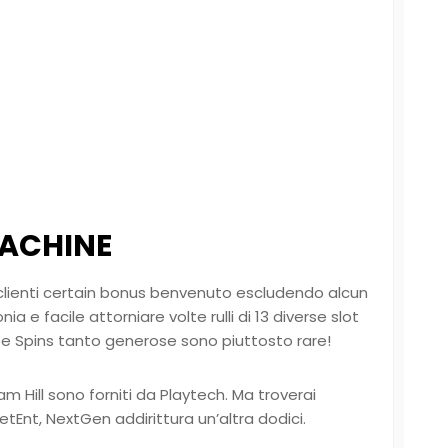
MACHINE
vi clienti certain bonus benvenuto escludendo alcun
 e facile attorniare volte rulli di 13 diverse slot
ee Spins tanto generose sono piuttosto rare!
iam Hill sono forniti da Playtech. Ma troverai
NetEnt, NextGen addirittura un’altra dodici.