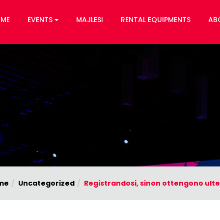
ME
EVENTS
MAJLESI
RENTAL EQUIPMENTS
AB
me
Uncategorized
Registrandosi, sinon ottengono ulte