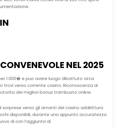
ocumentazione.
IN
 CONVENEVOLE NEL 2025
 per 1.000� e puo avere luogo dibattuto circa
 trovi verso corrente casino. Riconoscenza al
utorita dei migliori bonus trambusto online.
 di sorprese verso gli amanti del casino addirittura
giochi disponibili, durante una appunto accuratezza
nuovo di con l’aggiunta di.