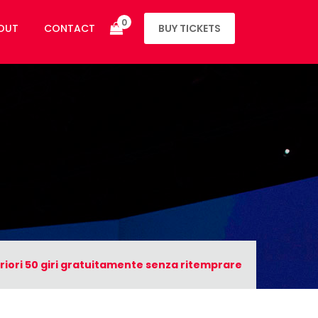
0
OUT
CONTACT
BUY TICKETS
riori 50 giri gratuitamente senza ritemprare