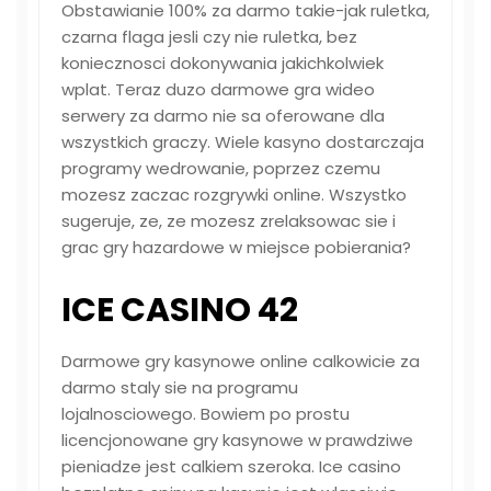
Obstawianie 100% za darmo takie-jak ruletka,
czarna flaga jesli czy nie ruletka, bez
koniecznosci dokonywania jakichkolwiek
wplat. Teraz duzo darmowe gra wideo
serwery za darmo nie sa oferowane dla
wszystkich graczy. Wiele kasyno dostarczaja
programy wedrowanie, poprzez czemu
mozesz zaczac rozgrywki online. Wszystko
sugeruje, ze, ze mozesz zrelaksowac sie i
grac gry hazardowe w miejsce pobierania?
ICE CASINO 42
Darmowe gry kasynowe online calkowicie za
darmo staly sie na programu
lojalnosciowego. Bowiem po prostu
licencjonowane gry kasynowe w prawdziwe
pieniadze jest calkiem szeroka. Ice casino