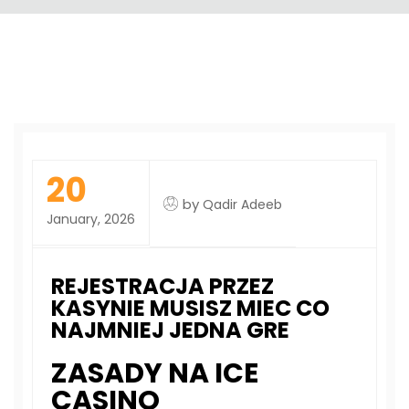
20
by
Qadir Adeeb
January, 2026
REJESTRACJA PRZEZ
KASYNIE MUSISZ MIEC CO
NAJMNIEJ JEDNA GRE
ZASADY NA ICE
CASINO