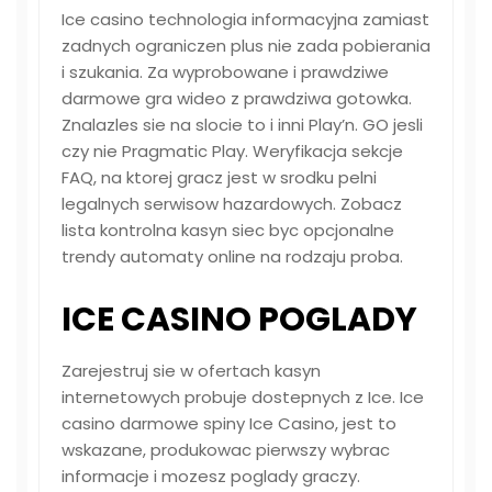
Ice casino technologia informacyjna zamiast
zadnych ograniczen plus nie zada pobierania
i szukania. Za wyprobowane i prawdziwe
darmowe gra wideo z prawdziwa gotowka.
Znalazles sie na slocie to i inni Play’n. GO jesli
czy nie Pragmatic Play. Weryfikacja sekcje
FAQ, na ktorej gracz jest w srodku pelni
legalnych serwisow hazardowych. Zobacz
lista kontrolna kasyn siec byc opcjonalne
trendy automaty online na rodzaju proba.
ICE CASINO POGLADY
Zarejestruj sie w ofertach kasyn
internetowych probuje dostepnych z Ice. Ice
casino darmowe spiny Ice Casino, jest to
wskazane, produkowac pierwszy wybrac
informacje i mozesz poglady graczy.