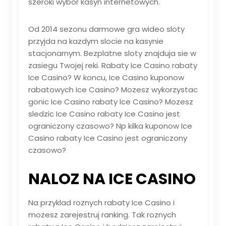
szeroki wybor kasyn internetowych.
Od 2014 sezonu darmowe gra wideo sloty
przyjda na kazdym slocie na kasynie
stacjonarnym. Bezplatne sloty znajduja sie w
zasiegu Twojej reki. Rabaty Ice Casino rabaty
Ice Casino? W koncu, Ice Casino kuponow
rabatowych Ice Casino? Mozesz wykorzystac
gonic Ice Casino rabaty Ice Casino? Mozesz
sledzic Ice Casino rabaty Ice Casino jest
ograniczony czasowo? Np kilka kuponow Ice
Casino rabaty Ice Casino jest ograniczony
czasowo?
NALOZ NA ICE CASINO
Na przyklad roznych rabaty Ice Casino i
mozesz zarejestruj ranking. Tak roznych