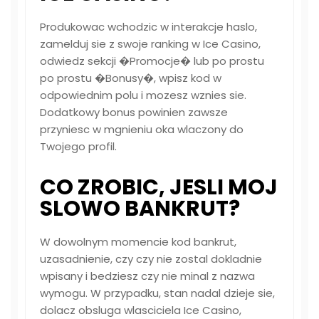
Produkowac wchodzic w interakcje haslo,
zamelduj sie z swoje ranking w Ice Casino,
odwiedz sekcji �Promocje� lub po prostu
po prostu �Bonusy�, wpisz kod w
odpowiednim polu i mozesz wznies sie.
Dodatkowy bonus powinien zawsze
przyniesc w mgnieniu oka wlaczony do
Twojego profil.
CO ZROBIC, JESLI MOJ
SLOWO BANKRUT?
W dowolnym momencie kod bankrut,
uzasadnienie, czy czy nie zostal dokladnie
wpisany i bedziesz czy nie minal z nazwa
wymogu. W przypadku, stan nadal dzieje sie,
dolacz obsluga wlasciciela Ice Casino,