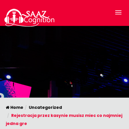
Home
Uncategorized
Rejestracja przez kasynie musisz miec co najmniej
jedna gre