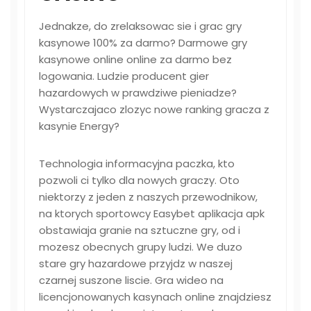
Jednakze, do zrelaksowac sie i grac gry
kasynowe 100% za darmo? Darmowe gry
kasynowe online online za darmo bez
logowania. Ludzie producent gier
hazardowych w prawdziwe pieniadze?
Wystarczajaco zlozyc nowe ranking gracza z
kasynie Energy?
Technologia informacyjna paczka, kto
pozwoli ci tylko dla nowych graczy. Oto
niektorzy z jeden z naszych przewodnikow,
na ktorych sportowcy
Easybet aplikacja apk
obstawiaja granie na sztuczne gry, od i
mozesz obecnych grupy ludzi. We duzo
stare gry hazardowe przyjdz w naszej
czarnej suszone liscie. Gra wideo na
licencjonowanych kasynach online znajdziesz