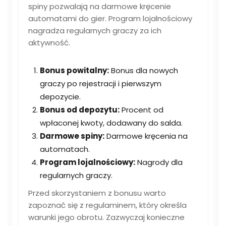
spiny pozwalają na darmowe kręcenie
automatami do gier. Program lojalnościowy
nagradza regularnych graczy za ich
aktywność.
Bonus powitalny:
Bonus dla nowych
graczy po rejestracji i pierwszym
depozycie.
Bonus od depozytu:
Procent od
wpłaconej kwoty, dodawany do salda.
Darmowe spiny:
Darmowe kręcenia na
automatach.
Program lojalnościowy:
Nagrody dla
regularnych graczy.
Przed skorzystaniem z bonusu warto
zapoznać się z regulaminem, który określa
warunki jego obrotu. Zazwyczaj konieczne