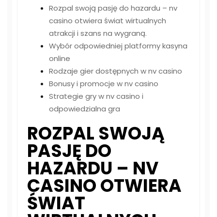
Rozpal swoją pasję do hazardu – nv
casino otwiera świat wirtualnych
atrakcji i szans na wygraną.
Wybór odpowiedniej platformy kasyna
online
Rodzaje gier dostępnych w nv casino
Bonusy i promocje w nv casino
Strategie gry w nv casino i
odpowiedzialna gra
ROZPAL SWOJĄ
PASJĘ DO
HAZARDU – NV
CASINO OTWIERA
ŚWIAT