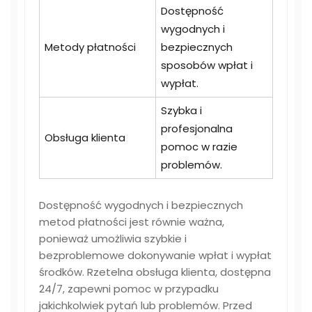
Dostępność
wygodnych i
Metody płatności
bezpiecznych
sposobów wpłat i
wypłat.
Szybka i
profesjonalna
Obsługa klienta
pomoc w razie
problemów.
Dostępność wygodnych i bezpiecznych
metod płatności jest równie ważna,
ponieważ umożliwia szybkie i
bezproblemowe dokonywanie wpłat i wypłat
środków. Rzetelna obsługa klienta, dostępna
24/7, zapewni pomoc w przypadku
jakichkolwiek pytań lub problemów. Przed