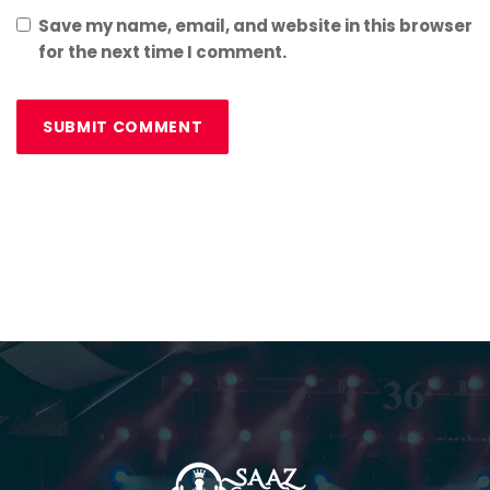
Save my name, email, and website in this browser
for the next time I comment.