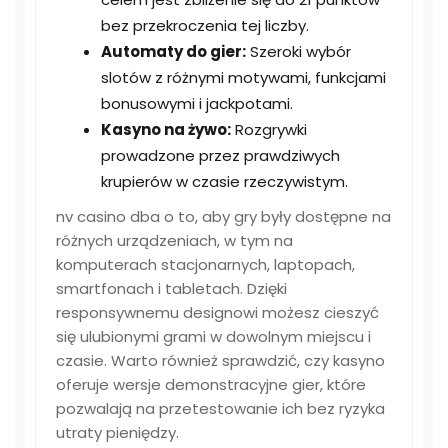
bez przekroczenia tej liczby.
Automaty do gier:
Szeroki wybór
slotów z różnymi motywami, funkcjami
bonusowymi i jackpotami.
Kasyno na żywo:
Rozgrywki
prowadzone przez prawdziwych
krupierów w czasie rzeczywistym.
nv casino dba o to, aby gry były dostępne na
różnych urządzeniach, w tym na
komputerach stacjonarnych, laptopach,
smartfonach i tabletach. Dzięki
responsywnemu designowi możesz cieszyć
się ulubionymi grami w dowolnym miejscu i
czasie. Warto również sprawdzić, czy kasyno
oferuje wersje demonstracyjne gier, które
pozwalają na przetestowanie ich bez ryzyka
utraty pieniędzy.