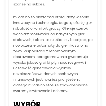
szanse na sukces.
nv casino
to platforma, która łączy w sobie
innowacyjne technologie, bogatą ofertę gier
i dbałość o komfort graczy. Oferuje szeroki
wachlarz możliwości, od klasycznych gier
stołowych, takich jak ruletka czy blackjack, po
nowoczesne automaty do gier i kasyno na
żywo. Współpraca z renomowanymi
dostawcami oprogramowania gwarantuje
wysoką jakość grafiki, płynność rozgrywki i
uczciwość generowania wyników.
Bezpieczeństwo danych osobowych i
finansowych jest również priorytetem,
dlatego nv casino stosuje zaawansowane
systemy szyfrowania i ochrony.
WYBÓR