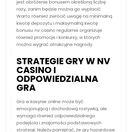
jest obróżenie bonusem określoną liczbę
razy, zanim będzie można go wypłacić.
Warto również zwrócić uwagę na minimalną
kwotę depozytu i maksymalną kwotę
bonusu. nv casino regularnie organizuje
również promocje i konkursy, w których
można wygrać atrakcyjne nagrody.
STRATEGIE GRY W NV
CASINO I
ODPOWIEDZIALNA
GRA
Gra w kasynie online może być
emocjonującą i dochodową rozrywką, ale
wymaga również odpowiedzialnego
podejścia i znajomości podstawowych
strategii. Należy pamiętać, że gry hazardowe