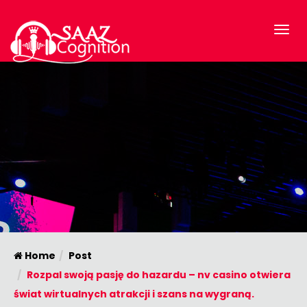
Home
Post
Rozpal swoją pasję do hazardu – nv casino otwiera
świat wirtualnych atrakcji i szans na wygraną.