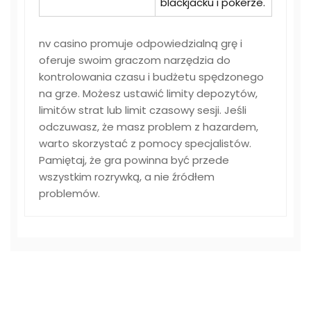
blackjacku i pokerze.
nv casino promuje odpowiedzialną grę i
oferuje swoim graczom narzędzia do
kontrolowania czasu i budżetu spędzonego
na grze. Możesz ustawić limity depozytów,
limitów strat lub limit czasowy sesji. Jeśli
odczuwasz, że masz problem z hazardem,
warto skorzystać z pomocy specjalistów.
Pamiętaj, że gra powinna być przede
wszystkim rozrywką, a nie źródłem
problemów.