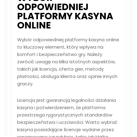
ODPOWIEDNIEJ
PLATFORMY KASYNA
ONLINE
Wybór odpowiedniej platformy kasyna online
to kluczowy element, który wpływa na
komfort i bezpieczeństwo gry. Należy
zwrócić uwagę na kilka istotnych aspektów,
takich jak licencja, oferta gier, metody
płatności, obsługa klienta oraz opinie innych
graczy.
Licencja jest gwarancją legalności działania
kasyna i potwierdzeniem, że platforma
przestrzega rygorystycznych standardów
bezpieczeństwa i uczciwości. Warto wybrać
kasyna posiadające licencje wydane przez
renomowane jurysdykcje, takie jak Malta