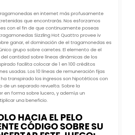
os tragamonedas en internet más profusamente
ntretenidas que encontrarás. Nos esforzamos
 mes con el fin de que continuamente poseas
 tragamonedas Sizzling Hot Quattro provee iv
bre ganar, el dominación de el tragamonedas es
nico grupo sobre carretes. El elemento de el
al del cantidad sobre líneas dinámicas de los
pirado facilita colocar de 1 en 100 créditos
nes usadas. Los 10 líneas de remuneración fijas
 ha transpirado los ingresos son hipotéticos con
so de un separado revuelta. Sobre la
r en forma sobre lucero, y ademí¡s un
iplicar una beneficio.
LO HACIA EL PELO
ENTE CÓDIGO SOBRE SU