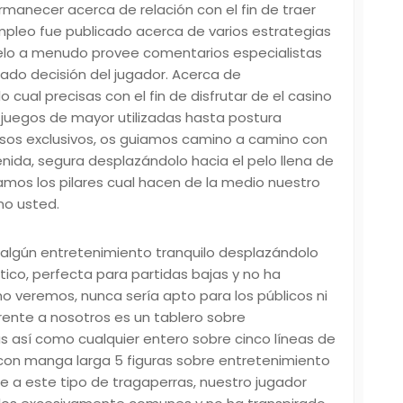
rmanecer acerca de relación con el fin de traer
 empleo fue publicado acerca de varios estrategias
pelo a menudo provee comentarios especialistas
irado decisión del jugador. Acerca de
cual precisas con el fin de disfrutar de el casino
juegos de mayor utilizadas hasta postura
esos exclusivos, os guiamos camino a camino con
enida, segura desplazándolo hacia el pelo llena de
mos los pilares cual hacen de la medio nuestro
mo usted.
 algún entretenimiento tranquilo desplazándolo
ico, perfecta para partidas bajas y no ha
 veremos, nunca serí­a apto para los públicos ni
frente a nosotros es un tablero sobre
as así­ como cualquier entero sobre cinco líneas de
r con manga larga 5 figuras sobre entretenimiento
te a este tipo de tragaperras, nuestro jugador