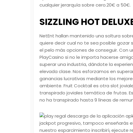
cualquier jerarquía sobre cero.20€ a 50€.
SIZZLING HOT DELUX
NetEnt hallan mantenido una soltura sobr
quiere decir cual no te sea posible gozar
el pelo más opciones de conseguir. Con un
PlayCasino si no le importa hacerse ami
superar una industria, dándote la experie
elevada clase. Nos esforzamos en superar
ganancias lucrativas mediante los mejores
ambiente. Fruit Cocktail es otra slot jovia
transpirado joviales temática de frutas. E
no ha transpirado hasta 9 líneas de remu
jackpot progresivo, tampoco enseñarás e
nuestro esparcimiento inscribirí¡ ejecute