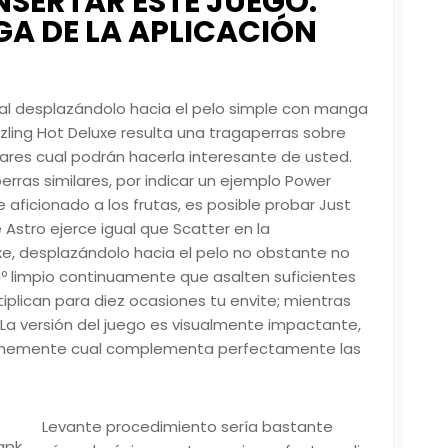
 INSERTAR ESTE JUEGO:
GA DE LA APLICACIÓN
al desplazándolo hacia el pelo simple con manga
ling Hot Deluxe resulta una tragaperras sobre
lares cual podrán hacerla interesante de usted.
ras similares, por indicar un ejemplo Power
aficionado a los frutas, es posible probar Just
 Astro ejerce igual que Scatter en la
e, desplazándolo hacia el pelo no obstante no
âº limpio continuamente que asalten suficientes
iplican para diez ocasiones tu envite; mientras
. La versión del juego es visualmente impactante,
vehemente cual complementa perfectamente las
Levante procedimiento serí­a bastante