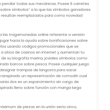
o percibir todas sus mecánicas. Posee 6 carretes
sobre símbolos” a la que las símbolos ganadores
o resultan reemplazados para como novedad
 a las tragamonedas online referente a versión
jugar hacia la ayuda sobre bonificaciones sobre
erlos usando códigos promocionales que se
a sitios de casinos en internet y aumentan tu
 de su biografía marina, joviales símbolos como
irado barcos sobre pesca. Posee cualquier juego
n designar trampas de langosta para sacar
 transpirado un representación de comodín cual
mania dos es un esparcimiento sin cargo de
irado lleno sobre función con manga larga
áximum de piezas en la unión serí­a cinco,