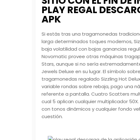
SITIO CON EL FIN DE
PLAY REGAL DESCAR
APK
Si estás tras una tragamonedas tradicion
larga determinados toques modernos, Sizz
baja volatilidad con bajas ganancias regu
Novomatic provee otras máquinas tragaper
Stars, aunque si no serí­a extremadamente 
Jewels Deluxe en su lugar. El símbolo sobre
tragamonedas regalado Sizzling Hot Delux
variable rondas sobre rebaja, pago una n
referente a pantalla. Cuatro Scatters mult
cual 5 aplican cualquier multiplicador 50X
con tonos dinámicos y cualquier fondo 
cuestión.