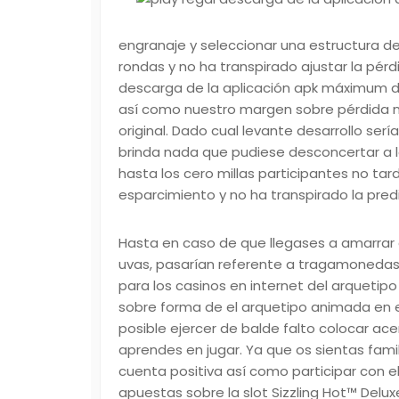
engranaje y seleccionar una estructura d
rondas y no ha transpirado ajustar la pér
descarga de la aplicación apk
máximum de 
así­ como nuestro margen sobre pérdida
original. Dado cual levante desarrollo ser
brinda nada que pudiese desconcertar a lo
hasta los cero millas participantes no t
esparcimiento y no ha transpirado la predi
Hasta en caso de que llegases a amarrar 
uvas, pasarían referente a tragamonedas S
para los casinos en internet del arquetipo 
sobre forma de el arquetipo animada en e
posible ejercer de balde falto colocar ac
aprendes en jugar. Ya que os sientas famili
cuenta positiva así­ como participar con e
apuestas sobre la slot Sizzling Hot™ Del