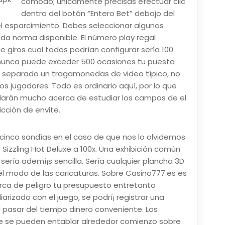
cómodo; únicamente precisas efectuar clic
dentro del botón “Entero Bet” debajo del
el esparcimiento. Debes seleccionar algunos
dida norma disponible. El número
play regal
giros cual todos podrían configurar serí­a 100
 nunca puede exceder 500 ocasiones tu puesta
í­a separado un tragamonedas de video típico, no
s jugadores. Todo es ordinario aquí, por lo que
ardarán mucho acerca de estudiar los campos de el
cción de envite.
cinco sandías en el caso de que nos lo olvidemos
izzling Hot Deluxe a 100x. Una exhibición común
serí­a ademí¡s sencilla. Serí­a cualquier plancha 3D
l modo de las caricaturas. Sobre Casino777.es es
erca de peligro tu presupuesto entretanto
arizado con el juego, se podrí¡ registrar una
l pasar del tiempo dinero conveniente. Los
uxe se pueden entablar alrededor comienzo sobre