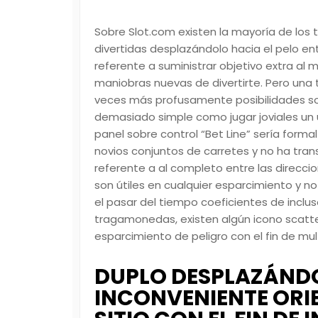
Sobre Slot.com existen la mayorí­a de l
divertidas desplazándolo hacia el pelo e
referente a suministrar objetivo extra al
maniobras nuevas de divertirte. Pero una
veces más profusamente posibilidades so
demasiado simple como jugar joviales un ú
panel sobre control “Bet Line” serí­a form
novios conjuntos de carretes y no ha trans
referente a al completo entre las direccio
son útiles en cualquier esparcimiento y no
el pasar del tiempo coeficientes de inclu
tragamonedas, existen algún icono scatte
esparcimiento de peligro con el fin de mult
DUPLO DESPLAZÁNDO
INCONVENIENTE ORI