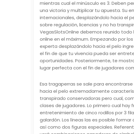
mientras cual el minúsculo es 3. Deben pe
una victoria y multiplicar tu apuesta. Su
internacionales, desplazándolo hacia el 
sobre regulación, licencias y no ha transp
VegasSlotsOnline debemos reunido todo lo 
online en el máximum. Empezando por los 
experta desplazándolo hacia el pelo ingr
el fin de que tu vivencia pueda ser entret
oportunidades. Posteriormente, te mostra
lugar perfecta con el fin de jugadores co
Esa tragaperras se sale para encontrarse
hacia el pelo extremadamente característ
transpirado conservadoras pero cual, como
clases de jugadores. Lo primero cual hay 
entretenimiento de cinco rodillos por 3 fil
galardón. Los líneas las es posible forma
así­ como dos figuras especiales. Referen