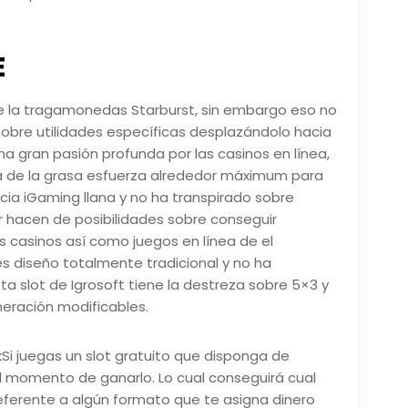
E
e la tragamonedas Starburst, sin embargo eso no
 sobre utilidades específicas desplazándolo hacia
a gran pasión profunda por las casinos en línea,
ga de la grasa esfuerza alrededor máximum para
ncia iGaming llana y no ha transpirado sobre
 hacen de posibilidades sobre conseguir
 casinos así­ como juegos en línea de el
les diseño totalmente tradicional y no ha
sta slot de Igrosoft tiene la destreza sobre 5×3 y
neración modificables.
Si juegas un slot gratuito que disponga de
l momento de ganarlo. Lo cual conseguirá cual
 referente a algún formato que te asigna dinero