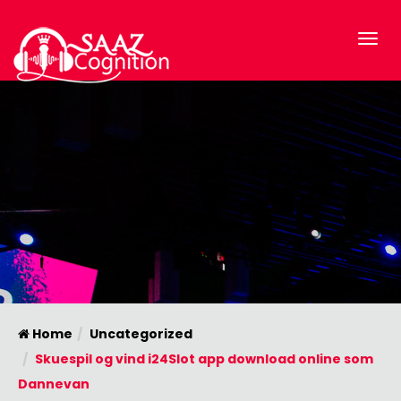
Home
Uncategorized
Skuespil og vind i24Slot app download online som
Dannevan