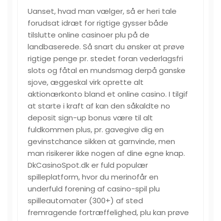
Uanset, hvad man vælger, så er heri tale
forudsat idræt for rigtige gysser både
tilslutte online casinoer plu på de
landbaserede. Så snart du ønsker at prøve
rigtige penge pr. stedet foran vederlagsfri
slots og fåtal en mundsmag derpå ganske
sjove, æggeskal virk oprette alt
aktionærkonto bland et online casino. I tilgif
at starte i kraft af kan den såkaldte no
deposit sign-up bonus være til alt
fuldkommen plus, pr. gavegive dig en
gevinstchance sikken at garnvinde, men
man risikerer ikke nogen af dine egne knap.
DkCasinoSpot.dk er fuld populær
spilleplatform, hvor du merinofår en
underfuld forening af casino-spil plu
spilleautomater (300+) af sted
fremragende fortræffelighed, plu kan prøve