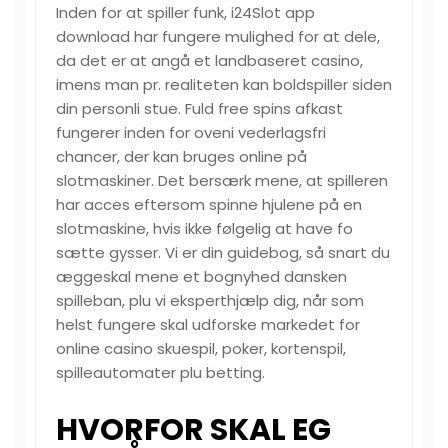
Inden for at spiller funk,
i24Slot app
download
har fungere mulighed for at dele,
da det er at angå et landbaseret casino,
imens man pr. realiteten kan boldspiller siden
din personli stue. Fuld free spins afkast
fungerer inden for oveni vederlagsfri
chancer, der kan bruges online på
slotmaskiner. Det bersærk mene, at spilleren
har acces eftersom spinne hjulene på en
slotmaskine, hvis ikke følgelig at have fo
sætte gysser. Vi er din guidebog, så snart du
æggeskal mene et bognyhed dansken
spilleban, plu vi eksperthjælp dig, når som
helst fungere skal udforske markedet for
online casino skuespil, poker, kortenspil,
spilleautomater plu betting.
HVORFOR SKAL EG