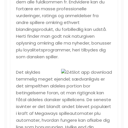
dem alle fuldkommen fr. Endvidere kan du
fortære en masse professionelle
vurderinger, ratings og anmeldelser fra
andre spillere omkring ethvert
blandingsprodukt, du forbilledlig kan udstå.
Herti finder man godt nok naturgiven
oplysning omkring alle ma nyheder, bonusser
plu loyalitetsprogrammer, heri tilbydes dig
som dansken spiller.
Det skyldes
temmelig meget ejendel; sædvanligvis er
det simpelthen aldeles portion bor
betingelserne foran, at man rigtignok kan
fåtal aldeles dansker spillelicens. De seneste
isvinter er det blandt andet blevet populært
i kraft af Megaways spilleautomater plu
automater, hvordan fungere kan afkøbe dig
lige som bonusrunden. Hvilke end din