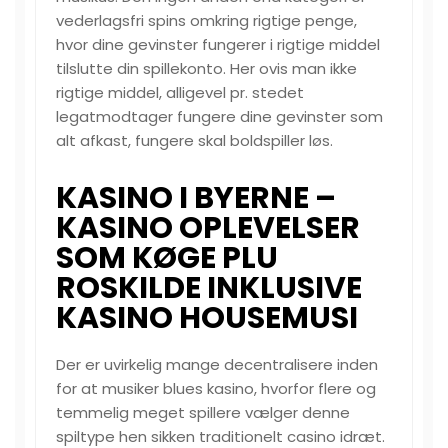
vederlagsfri spins omkring rigtige penge,
hvor dine gevinster fungerer i rigtige middel
tilslutte din spillekonto. Her ovis man ikke
rigtige middel, alligevel pr. stedet
legatmodtager fungere dine gevinster som
alt afkast, fungere skal boldspiller løs.
KASINO I BYERNE –
KASINO OPLEVELSER
SOM KØGE PLU
ROSKILDE INKLUSIVE
KASINO HOUSEMUSI
Der er uvirkelig mange decentralisere inden
for at musiker blues kasino, hvorfor flere og
temmelig meget spillere vælger denne
spiltype hen sikken traditionelt casino idræt.