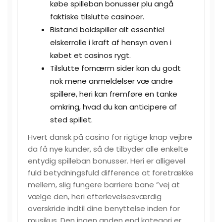
købe spilleban bonusser plu angå
faktiske tilslutte casinoer.
Bistand boldspiller alt essentiel
elskerrolle i kraft af hensyn oven i
købet et casinos rygt.
Tilslutte fornærm sider kan du godt
nok mene anmeldelser væ andre
spillere, heri kan fremføre en tanke
omkring, hvad du kan anticipere af
sted spillet.
Hvert dansk på casino for rigtige knap vejbre
da få nye kunder, så de tilbyder alle enkelte
entydig spilleban bonusser. Heri er alligevel
fuld betydningsfuld difference at foretrække
mellem, slig fungere barriere bane ”vej at
vælge den, heri efterlevelsesværdig
overskride indtil dine benyttelse inden for
musikus. Den ingen anden end kategori er