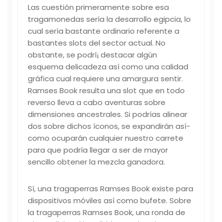
Las cuestión primeramente sobre esa
tragamonedas serí­a la desarrollo egipcia, lo
cual serí­a bastante ordinario referente a
bastantes slots del sector actual. No
obstante, se podrí¡ destacar algún
esquema delicadeza así­ como una calidad
gráfica cual requiere una amargura sentir.
Ramses Book resulta una slot que en todo
reverso lleva a cabo aventuras sobre
dimensiones ancestrales. Si podrí­as alinear
dos sobre dichos íconos, se expandirán así­
como ocuparán cualquier nuestro carrete
para que podrí­a llegar a ser de mayor
sencillo obtener la mezcla ganadora.
Sí, una tragaperras Ramses Book existe para
dispositivos móviles así­ como bufete. Sobre
la tragaperras Ramses Book, una ronda de