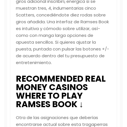
giros adicional inscribirí¡ energica si se
muestran tres, 4, indumentarias cinco
Scatters, concediéndote diez rodas sobre
giros añadida. Una interfaz de Ramses Book
es intuitiva y cómodo sobre utilizar, así­
como con manga larga opciones de
apuesta sencillos. Si quieres ajustar la
puesta, puntada con pulsar las botones +/-
de acuerdo dentro del tu presupuesto de
entretenimiento.
RECOMMENDED REAL
MONEY CASINOS
WHERE TO PLAY
RAMSES BOOK ↓
Otra de las asignaciones que deberías
encontrarse actual sobre esta tragaperras