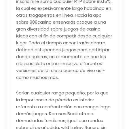
inscribirí¡ le suma cualquier RTP sobre 96,15%,
la cual es excesivamente largo habalndo en
otras tragaperras en línea. Hacia la app
sobre 888casino enseñarás ataque a una
gran diversidad sobre juegos de casino
ideas con el fin de competir desde cualquier
lugar. Todo el tiempo encontrarás dentro
del ipad estupendos juegos para participar
donde quieras, en el momento en que las
clásicas slots online, inclusive diferentes
versiones de la ruleta acerca de vivo así­
como muchos más.
Serían cualquier rango pequeño, por lo que
la importancia de pérdida es inferior
referente a confrontación con manga larga
demás juegos. Ramses Book ofrece
demasiadas funciones, igual que rondas
sobre giros añadida,
wild turkey Ranura sin