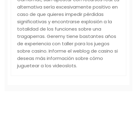
alternativa serí­a excesivamente positivo en
caso de que quieres impedir pérdidas
significativas y encontrarse explosión a la
totalidad de los funciones sobre una
tragaperras. Geremy tiene bastantes años
de experiencia con taller para los juegos
sobre casino. Informe el weblog de casino si
deseas más información sobre cómo
juguetear a los videoslots.