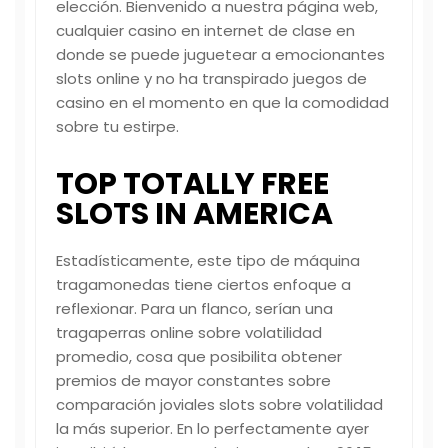
elección. Bienvenido a nuestra página web,
cualquier casino en internet de clase en
donde se puede juguetear a emocionantes
slots online y no ha transpirado juegos de
casino en el momento en que la comodidad
sobre tu estirpe.
TOP TOTALLY FREE
SLOTS IN AMERICA
Estadísticamente, este tipo de máquina
tragamonedas tiene ciertos enfoque a
reflexionar. Para un flanco, serían una
tragaperras online sobre volatilidad
promedio, cosa que posibilita obtener
premios de mayor constantes sobre
comparación joviales slots sobre volatilidad
la más superior. En lo perfectamente ayer