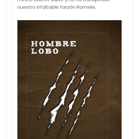
nuestro infaltable faraón Ramsés.