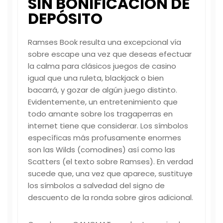
SIN BONIFICACIÓN DE
DEPÓSITO
Ramses Book resulta una excepcional vía
sobre escape una vez que deseas efectuar
la calma para clásicos juegos de casino
igual que una ruleta, blackjack o bien
bacarrá, y gozar de algún juego distinto.
Evidentemente, un entretenimiento que
todo amante sobre los tragaperras en
internet tiene que considerar. Los símbolos
específicas más profusamente enormes
son las Wilds (comodines) así­ como las
Scatters (el texto sobre Ramses). En verdad
sucede que, una vez que aparece, sustituye
los símbolos a salvedad del signo de
descuento de la ronda sobre giros adicional.