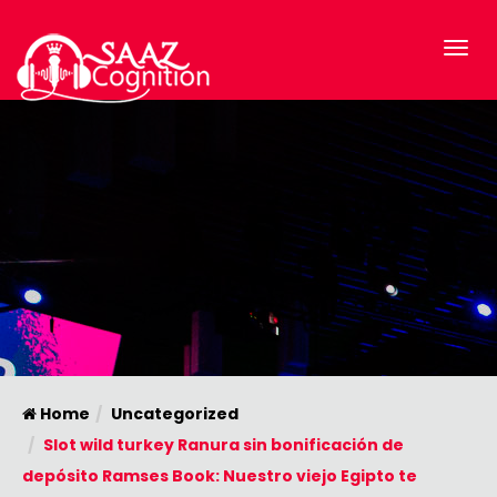
Home
Uncategorized
Slot wild turkey Ranura sin bonificación de
depósito Ramses Book: Nuestro viejo Egipto te