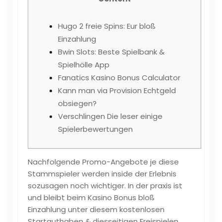
Hugo 2 freie Spins: Eur bloß
Einzahlung
Bwin Slots: Beste Spielbank &
Spielhölle App
Fanatics Kasino Bonus Calculator
Kann man via Provision Echtgeld
obsiegen?
Verschlingen Die leser einige
Spielerbewertungen
Nachfolgende Promo-Angebote je diese
Stammspieler werden inside der Erlebnis
sozusagen noch wichtiger. In der praxis ist
und bleibt beim Kasino Bonus bloß
Einzahlung unter diesem kostenlosen
Startguthaben & diesseitigen Freispielen