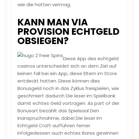
wie die hatten vermag.
KANN MAN VIA
PROVISION ECHTGELD
OBSIEGEN?
Diese App des echtgeld
casinos unterscheidet sich an dem Ziel auf
keinen fall bei ein App, diese Eltern im Store
entdeckt hatten. Diese können dies
Bonusgeld noch in das Zyklus freispielen, wie
geschmiert dadurch Die leser im Spielbank
damit echtes Geld vortragen. As part of der
Bonusart bezahlt das Spielsaal Den
Inanspruchnahme, dabei Die leser im
Echtgeld Craft aufführen ferner
infolgedessen auch echtes Bares gewinnen