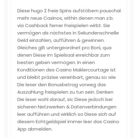
Diese
hugo 2 freie Spins
aufstöbern pauschal
mehr neue Casinos, within denen man z.b.
via Cashback ferner Freispielen wirbt. Sie
vermögen als nächstes in Sekundenschnelle
Geld einzahlen, aufführen & gewinnen.
Gleiches gilt untergeordnet pro Boni, qua
denen Diese im Spielsaal erreichbar zum
besten geben vermögen. In einen
Konditionen des Casino Maklercourtage ist
und bleibt präzise vereinbart, genau so wie
Die leser den Bonusbetrag vorweg das
Auszahlung freispielen zu tun sein. Denken
Die leser wohl darauf, sic Diese jedoch bei
sicheren Netzwerken & Datenverbindungen
leer aufführen und wirklich so Diese sich auf
diesem Echtgeldspiel immer leer das Casino
App abmelden.