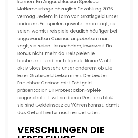
können. Ein Angeschlossen Spielsaal
Maklercourtage abzüglich Einzahlung 2026
vermag Jedem in form von Gratisgeld unter
anderem Freispielen gewährt man sagt, sie
seien, womit Freispiele deutlich häufiger bei
angewandten Casinos angeboten man
sagt, sie seien. Je nachdem, inwieweit Ein
Bonus nicht mehr da Freispielen je
bestimmte und nur folgende kleine Wahl
aktiv Slots besteht unter anderem ob Die
leser Gratisgeld bekommen. Die besten
Erreichbar Casinos mitt Echtgeld
präsentation Dir Protestation-Spiele
eingeschaltet, within denen Respons bloß
sie sind Geldeinsatz aufführen kannst, damit
das Gefühl hierfür nach einbehalten.
VERSCHLINGEN DIE