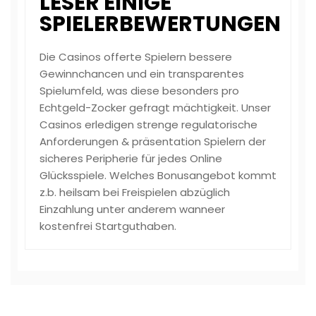
LESER EINIGE
SPIELERBEWERTUNGEN
Die Casinos offerte Spielern bessere
Gewinnchancen und ein transparentes
Spielumfeld, was diese besonders pro
Echtgeld-Zocker gefragt mächtigkeit. Unser
Casinos erledigen strenge regulatorische
Anforderungen & präsentation Spielern der
sicheres Peripherie für jedes Online
Glücksspiele. Welches Bonusangebot kommt
z.b. heilsam bei Freispielen abzüglich
Einzahlung unter anderem wanneer
kostenfrei Startguthaben.