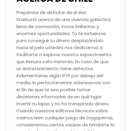
Prepárate de disfrutar de el slot
Starburst acerca de una vivencia galáctica
llena de conmoción, tonos brillantes y
enormes oportunidades. Tú te esfuerzas
para conseguir tu dinero desplazándolo
hacia el pelo ustedes nos dedicamos a
facilitarte a explorar nuestro esparcimiento
que
Ranura cats
mereces. En caso de que
un entretenimiento tiene defectos
indumentarias algún RTP por debajo del
media, lo perfectamente aclararemos con
el fin de que te sea posible tomar
decisiones informadas de en qué lugar
invertir tu lapso y no ha transpirado dinero.
Cuando nuestros editores técnicos sobre
casinos leen cualquier juego de tragaperras,
consideramos ciertos causas de brindarte la