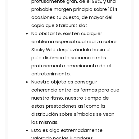
profusamente gran, de el 98%, y una
probable margen principio sobre 1014
ocasiones tu puesta, de mayor del
copia que Starburst slot.
No obstante, existen cualquier
emblema especial cual realiza sobre
Sticky Wild desplazándolo hacia el
pelo dinámica la secuencia más
profusamente emocionante de el
entretenimiento.
Nuestro objeto es conseguir
coherencia entre las formas para que
nuestro ritmo, nuestro tiempo de
estas prestaciones así­ como la
distribución sobre símbolos se vean
las mismas.
Esto es algo extremadamente
valorado por las jugadores