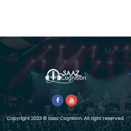
Copyright 2023 © Saaz Cognition. All right reserved.