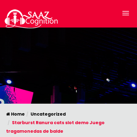
Home
Uncategorized
Starburst Ranura cats slot demo Juego
tragamonedas de balde