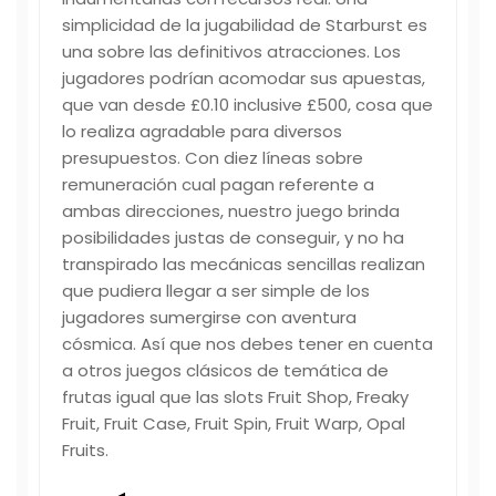
simplicidad de la jugabilidad de Starburst es
una sobre las definitivos atracciones. Los
jugadores podrían acomodar sus apuestas,
que van desde £0.10 inclusive £500, cosa que
lo realiza agradable para diversos
presupuestos. Con diez líneas sobre
remuneración cual pagan referente a
ambas direcciones, nuestro juego brinda
posibilidades justas de conseguir, y no ha
transpirado las mecánicas sencillas realizan
que pudiera llegar a ser simple de los
jugadores sumergirse con aventura
cósmica. Así que nos debes tener en cuenta
a otros juegos clásicos de temática de
frutas igual que las slots Fruit Shop, Freaky
Fruit, Fruit Case, Fruit Spin, Fruit Warp, Opal
Fruits.