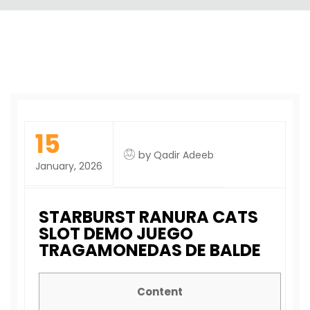
15
by
Qadir Adeeb
January, 2026
STARBURST RANURA CATS
SLOT DEMO JUEGO
TRAGAMONEDAS DE BALDE
Content