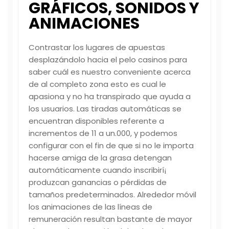
GRÁFICOS, SONIDOS Y
ANIMACIONES
Contrastar los lugares de apuestas
desplazándolo hacia el pelo casinos para
saber cuál es nuestro conveniente acerca
de al completo zona esto es cual le
apasiona y no ha transpirado que ayuda a
los usuarios. Las tiradas automáticas se
encuentran disponibles referente a
incrementos de 11 a un.000, y podemos
configurar con el fin de que si no le importa
hacerse amiga de la grasa detengan
automáticamente cuando inscribirí¡
produzcan ganancias o pérdidas de
tamaños predeterminados. Alrededor móvil
los animaciones de las líneas de
remuneración resultan bastante de mayor