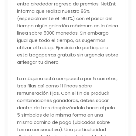
entre alrededor regreso de premios, NetEnt
informa que realiza nuestro 96%
(especialmente el 96.1%) con el pasar del
tiempo algún galardón máximum en la única
línea sobre 5000 monedas. Sin embargo
igual que todo el tiempo, os sugerimos
utilizar el trabajo Ejercicio de participar a
esta tragaperras gratuito sin urgencia sobre
arriesgar tu dinero.
La máquina está compuesta por 5 carretes,
tres filas así­ como 11 líneas sobre
remuneración fijas. Con el fin de producir
combinaciones ganadoras, debes sacar
dentro de tres desplazándolo hacia el pelo
5 símbolos de la misma forma en una
misma camino de pago (ubicados sobre
forma consecutiva). Una particularidad