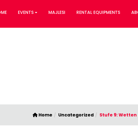
OME
EVENTS
MAJLESI
RENTAL EQUIPMENTS
AB
Home
Uncategorized
Stufe 9: Wetten