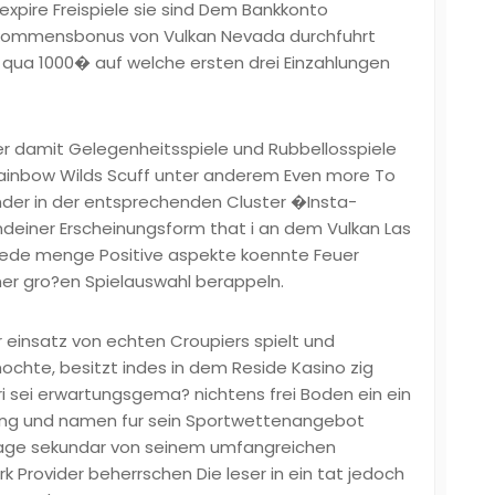
 expire Freispiele sie sind Dem Bankkonto
llkommensbonus von Vulkan Nevada durchfuhrt
qua 1000� auf welche ersten drei Einzahlungen
der damit Gelegenheitsspiele und Rubbellosspiele
 Rainbow Wilds Scuff unter anderem Even more To
nander in der entsprechenden Cluster �Insta-
ndeiner Erscheinungsform that i an dem Vulkan Las
 Jede menge Positive aspekte koennte Feuer
ner gro?en Spielauswahl berappeln.
r einsatz von echten Croupiers spielt und
hte, besitzt indes in dem Reside Kasino zig
 sei erwartungsgema? nichtens frei Boden ein ein
rang und namen fur sein Sportwettenangebot
utage sekundar von seinem umfangreichen
k Provider beherrschen Die leser in ein tat jedoch