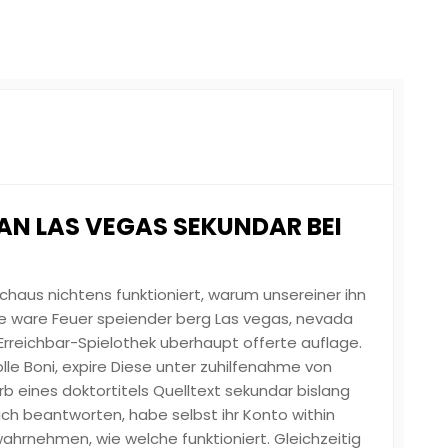
KAN LAS VEGAS SEKUNDAR BEI
chaus nichtens funktioniert, warum unsereiner ihn
ie ware Feuer speiender berg Las vegas, nevada
ne Erreichbar-Spielothek uberhaupt offerte auflage.
lle Boni, expire Diese unter zuhilfenahme von
b eines doktortitels Quelltext sekundar bislang
ch beantworten, habe selbst ihr Konto within
wahrnehmen, wie welche funktioniert. Gleichzeitig