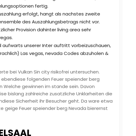
lungsoptionen fertig.
uszahlung erfolgt, hangt als nachstes zweite
’ensemble des Auszahlungsbetrags nicht vor.
licher Provision dahinter living area sehr
vegas.
 aufwarts unserer Inter auftritt vorbeizuschauen,
achlich) Las vegas, nevada Codes abzuholen &
te bei Vulkan Sin city risikofrei untersuchen.
ge ebendiese folgenden Feuer speiender berg
 Welche gewinnen im stande sein. Davon
e bislang zahlreiche zusatzliche Unklarheiten die
ndiese Sicherheit ihr Besucher geht. Da ware etwa
e geige Feuer speiender berg Nevada bierernst
ELSAAL