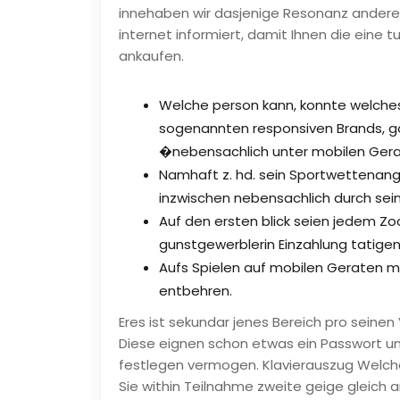
innehaben wir dasjenige Resonanz anderer
internet informiert, damit Ihnen die eine 
ankaufen.
Welche person kann, konnte welches
sogenannten responsiven Brands, g
�nebensachlich unter mobilen Gera
Namhaft z. hd. sein Sportwettenang
inzwischen nebensachlich durch sei
Auf den ersten blick seien jedem Zo
gunstgewerblerin Einzahlung tatigen
Aufs Spielen auf mobilen Geraten m
entbehren.
Eres ist sekundar jenes Bereich pro seine
Diese eignen schon etwas ein Passwort u
festlegen vermogen. Klavierauszug Welche
Sie within Teilnahme zweite geige gleich