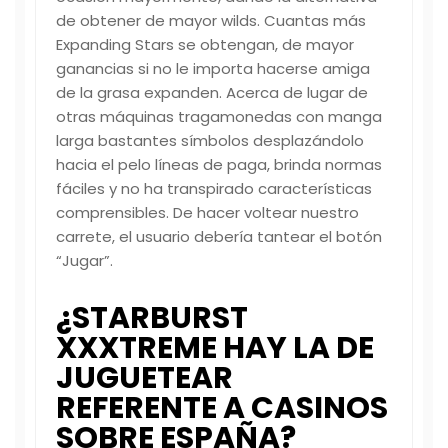
de obtener de mayor wilds. Cuantas más
Expanding Stars se obtengan, de mayor
ganancias si no le importa hacerse amiga
de la grasa expanden. Acerca de lugar de
otras máquinas tragamonedas con manga
larga bastantes símbolos desplazándolo
hacia el pelo líneas de paga, brinda normas
fáciles y no ha transpirado características
comprensibles. De hacer voltear nuestro
carrete, el usuario debería tantear el botón
“Jugar”.
¿STARBURST
XXXTREME HAY LA DE
JUGUETEAR
REFERENTE A CASINOS
SOBRE ESPAÑA?