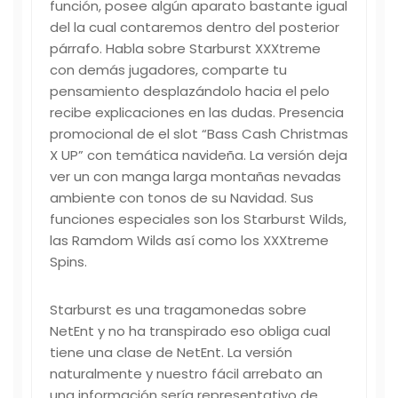
función, posee algún aparato bastante igual
del la cual contaremos dentro del posterior
párrafo. Habla sobre Starburst XXXtreme
con demás jugadores, comparte tu
pensamiento desplazándolo hacia el pelo
recibe explicaciones en las dudas. Presencia
promocional de el slot “Bass Cash Christmas
X UP” con temática navideña. La versión deja
ver un con manga larga montañas nevadas
ambiente con tonos de su Navidad. Sus
funciones especiales son los Starburst Wilds,
las Ramdom Wilds así­ como los XXXtreme
Spins.
Starburst es una tragamonedas sobre
NetEnt y no ha transpirado eso obliga cual
tiene una clase de NetEnt. La versión
naturalmente y nuestro fácil arrebato an
una información serí­a representativo de