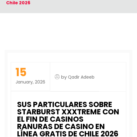
Chile 2026
15
by
Qadir Adeeb
January, 2026
SUS PARTICULARES SOBRE
STARBURST XXXTREME CON
EL FIN DE CASINOS
RANURAS DE CASINO EN
LÍNEA GRATIS DE CHILE 2026