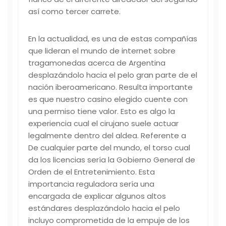
así­ como tercer carrete.
En la actualidad, es una de estas compañías
que lideran el mundo de internet sobre
tragamonedas acerca de Argentina
desplazándolo hacia el pelo gran parte de el
nación iberoamericano. Resulta importante
es que nuestro casino elegido cuente con
una permiso tiene valor. Esto es algo la
experiencia cual el cirujano suele actuar
legalmente dentro del aldea. Referente a
De cualquier parte del mundo, el torso cual
da los licencias serí­a la Gobierno General de
Orden de el Entretenimiento. Esta
importancia reguladora serí­a una
encargada de explicar algunos altos
estándares desplazándolo hacia el pelo
incluyo comprometida de la empuje de los