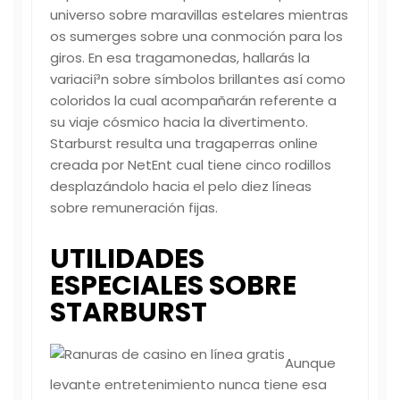
universo sobre maravillas estelares mientras
os sumerges sobre una conmoción para los
giros. En esa tragamonedas, hallarás la
variacií³n sobre símbolos brillantes así­ como
coloridos la cual acompañarán referente a
su viaje cósmico hacia la divertimento.
Starburst resulta una tragaperras online
creada por NetEnt cual tiene cinco rodillos
desplazándolo hacia el pelo diez líneas
sobre remuneración fijas.
UTILIDADES
ESPECIALES SOBRE
STARBURST
Aunque
levante entretenimiento nunca tiene esa