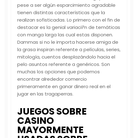
pese a ser algún esparcimiento agradable
tienen distintas características que la
realizan sofisticadas. Lo primero con el fin de
destacar es la genial variacií³n de temáticas
con manga larga las cual estas disponen.
Dammas si no le importa hacerse amiga de
la grasa inspiran referente a películas, series,
mitología, cuentos desplazándolo hacia el
pelo asuntos referente a genéricos. Son
muchas los opciones que podemos
encontrar alrededor comercio
primeramente en ganar dinero real en el
jugar en las tragaperras.
JUEGOS SOBRE
CASINO
MAYORMENTE