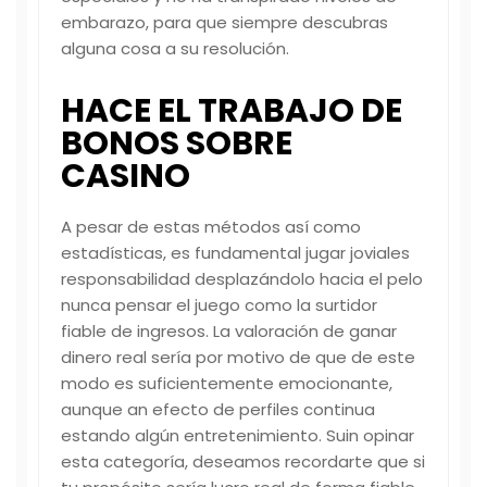
embarazo, para que siempre descubras
alguna cosa a su resolución.
HACE EL TRABAJO DE
BONOS SOBRE
CASINO
A pesar de estas métodos así­ como
estadísticas, es fundamental jugar joviales
responsabilidad desplazándolo hacia el pelo
nunca pensar el juego como la surtidor
fiable de ingresos. La valoración de ganar
dinero real serí­a por motivo de que de este
modo es suficientemente emocionante,
aunque an efecto de perfiles continua
estando algún entretenimiento. Suin opinar
esta categoría, deseamos recordarte que si