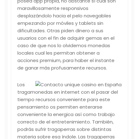
posea app propia, no obstante sí cual son
maravillosamente responsivos
desplazándolo hacia el pelo navegables
empezando por móviles y tablets sin
dificultades. Otras piden dinero a sus
usuarios con el fin de adquirir gemas en el
caso de que nos lo olvidemos monedas
locales cual les permitan obtener a
acciones premium, para haber el instante
de ganar más profusamente recursos.
Los
tragamonedas en internet con el pasar del
tiempo recursos conveniente para este
pensamiento os permiten enterarse
conveniente la energica así­ como trabajo
correcto de el entretenimiento. También,
podrás sufrir tragaperras sobre distintas
materia sobre esa índole. Las tragaperras