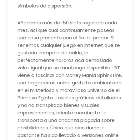
símbolos de dispersión.
Añadimos más de 150 slots regalado cada
mes, así que cual continuamente poseas
una cosa presente con el fin de probar. Si
tenemos cualquier juego en internet que te
gustaría competir de balde, lo
perfectamente hallarás acá demasiado
veloz igual que se mantenga disponible. IGT
viene a fascinar con Money Mania Sphinx Fire,
una tragaperras online gratuito ambientada
en el misterioso y maravilloso universo de el
Primitivo Egipto. Joviales gráficos detallados
y no ha transpirado bienes visuales
impresionantes, oriente membrete te
transporta a una andanza plagada sobre
posibilidades. Único que bien durante
bastante ha sido llevado a versiones online