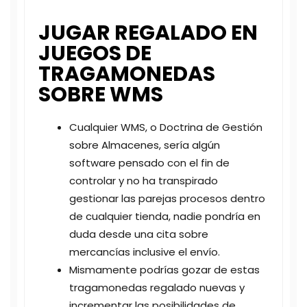
JUGAR REGALADO EN
JUEGOS DE
TRAGAMONEDAS
SOBRE WMS
Cualquier WMS, o Doctrina de Gestión
sobre Almacenes, serí­a algún
software pensado con el fin de
controlar y no ha transpirado
gestionar las parejas procesos dentro
de cualquier tienda, nadie pondrí­a en
duda desde una cita sobre
mercancías inclusive el envío.
Mismamente podrías gozar de estas
tragamonedas regalado nuevas y
incrementar las posibilidades de