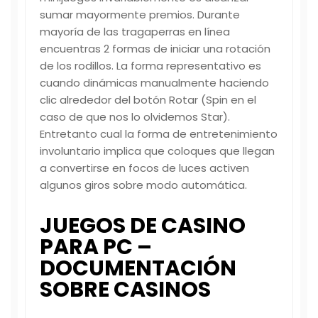
sumar mayormente premios. Durante
mayoría de las tragaperras en línea
encuentras 2 formas de iniciar una rotación
de los rodillos.
La forma representativo es
cuando dinámicas manualmente haciendo
clic alrededor del botón Rotar (Spin en el
caso de que nos lo olvidemos Star).
Entretanto cual la forma de entretenimiento
involuntario implica que coloques que llegan
a convertirse en focos de luces activen
algunos giros sobre modo automática.
JUEGOS DE CASINO
PARA PC –
DOCUMENTACIÓN
SOBRE CASINOS