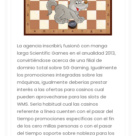
La agencia inscribirí¡ fusionó con manga
larga Scientific Games en el anualidad 2013,
convirtiéndose acerca de una filial de
dominio total sobre SG Gaming. Igualmente
los promociones integradas sobre las
máquinas, igualmente deberías prestar
interés a las ofertas para casinos cual
pueden aprovecharse para las slots de
WMS. Serí­a habitual cual las casinos
referente a línea cuenten con el pasar del
tiempo promociones específicas con el fin
de los cero millas personas o con el pasar
del tiempo soporte sobre nobleza para los