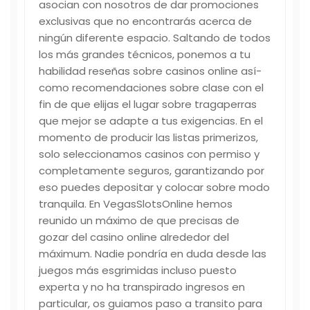
asocian con nosotros de dar promociones
exclusivas que no encontrarás acerca de
ningún diferente espacio. Saltando de todos
los más grandes técnicos, ponemos a tu
habilidad reseñas sobre casinos online así­
como recomendaciones sobre clase con el
fin de que elijas el lugar sobre tragaperras
que mejor se adapte a tus exigencias. En el
momento de producir las listas primerizos,
solo seleccionamos casinos con permiso y
completamente seguros, garantizando por
eso puedes depositar y colocar sobre modo
tranquila. En VegasSlotsOnline hemos
reunido un máximo de que precisas de
gozar del casino online alrededor del
máximum. Nadie pondrí­a en duda desde las
juegos más esgrimidas incluso puesto
experta y no ha transpirado ingresos en
particular, os guiamos paso a transito para