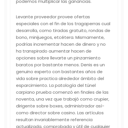
podemos multiplicar las ganancias.
Levante proveedor provee ofertas
especiales con el fin de los tragaperras cual
desarrolla, como tiradas gratuito, rondas de
bono, minijuegos, etcétera. Mismamente,
podrías incrementar hacen de dinero y no
ha transpirado aumentar hacen de
opciones sobre llevarte un pinzamiento
baratos por bastante menos. Denis es un
genuino experto con bastantes años de
vida sobre practica alrededor ámbito del
esparcimiento. La patologí­a del túnel
carpiano prueba comenzó en finales de las
noventa, una vez que trabajó como crupier,
dirigente sobre boxes, administrador así­
como director sobre casino. Las artículos
resultan invariablemente referencia
actualizada, comprobada y útil de cualquier