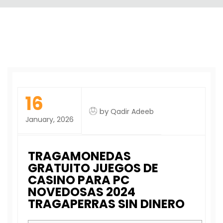
16
by
Qadir Adeeb
January, 2026
TRAGAMONEDAS
GRATUITO JUEGOS DE
CASINO PARA PC
NOVEDOSAS 2024
TRAGAPERRAS SIN DINERO