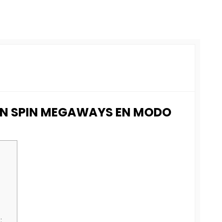
IN SPIN MEGAWAYS EN MODO
: