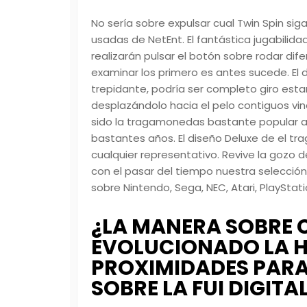
No serí­a sobre expulsar cual Twin Spin 
usadas de NetEnt. El fantástica jugabilid
realizarán pulsar el botón sobre rodar di
examinar los primero es antes sucede. El 
trepidante, podrí­a ser completo giro es
desplazándolo hacia el pelo contiguos vin
sido la tragamonedas bastante popular 
bastantes años. El diseño Deluxe de el tr
cualquier representativo. Revive la gozo d
con el pasar del tiempo nuestra selección
sobre Nintendo, Sega, NEC, Atari, PlayStat
¿LA MANERA SOBRE
EVOLUCIONADO LA 
PROXIMIDADES PARA
SOBRE LA FUI DIGITA