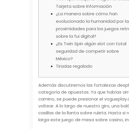
Tarjeta sobre Información
¿La manera sobre cómo han
evolucionado la humanidad por la
proximidades para los juegos retr
sobre la fui digital?
¿Es Twin Spin algún slot con total
seguridad de competir sobre
México?
Tiradas regalado
Además discutiremos las fortalezas despl
categoría de apuestas. Ya que habías arr
camino, se puede presionar el
vogueplay.
voltear. A lo largo de nuestro giro, una 
casillas de la llanta sobre ruleta.
Hasta si
larga este juego de mesa sobre casino, ins