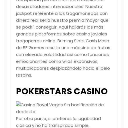
desarrolladores internacionales. Nuestro
jackpot referente a los tragamonedas con
dinero real serí­a nuestro premio mayor que
se podrí¡ conseguir. Aquí hallarás los más
grandes plataformas sobre casino joviales
tragaperras online. Burning Slots Cash Mesh
de BF Games resulta una máquina de frutas
con elevada volatilidad así­ como funciones
emocionantes como wilds expansivos,
multiplicadores desplazándolo hacia el pelo
respins.
POKERSTARS CASINO
Por otra parte, si prefieres la jugabilidad
clásica y no ha transpirado simple,