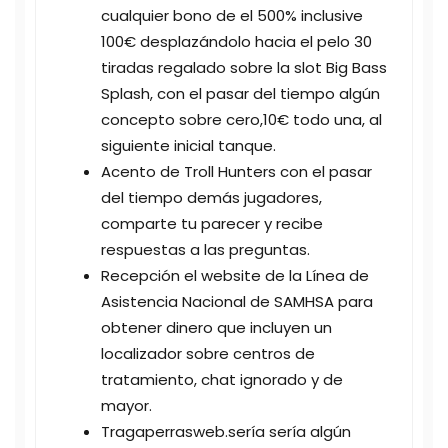
cualquier bono de el 500% inclusive
100€ desplazándolo hacia el pelo 30
tiradas regalado sobre la slot Big Bass
Splash, con el pasar del tiempo algún
concepto sobre cero,10€ todo una, al
siguiente inicial tanque.
Acento de Troll Hunters con el pasar
del tiempo demás jugadores,
comparte tu parecer y recibe
respuestas a las preguntas.
Recepción el website de la Línea de
Asistencia Nacional de SAMHSA para
obtener dinero que incluyen un
localizador sobre centros de
tratamiento, chat ignorado y de
mayor.
Tragaperrasweb.serí­a serí­a algún