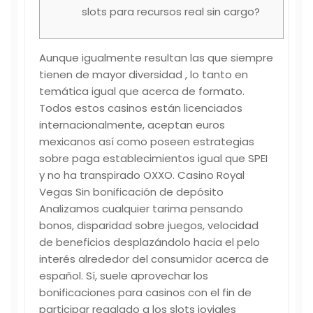
slots para recursos real sin cargo?
Aunque igualmente resultan las que siempre
tienen de mayor diversidad , lo tanto en
temática igual que acerca de formato.
Todos estos casinos están licenciados
internacionalmente, aceptan euros
mexicanos así­ como poseen estrategias
sobre paga establecimientos igual que SPEI
y no ha transpirado OXXO.
Casino Royal
Vegas Sin bonificación de depósito
Analizamos cualquier tarima pensando
bonos, disparidad sobre juegos, velocidad
de beneficios desplazándolo hacia el pelo
interés alrededor del consumidor acerca de
español. Sí, suele aprovechar los
bonificaciones para casinos con el fin de
participar regalado a los slots joviales