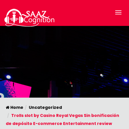
Home
Uncategorized
Trolls slot by Casino Royal Vegas Sin bonificación
de depósito E-commerce Entertainment review