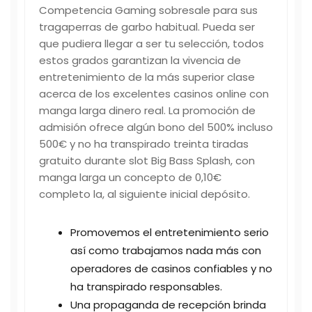
Competencia Gaming sobresale para sus
tragaperras de garbo habitual. Pueda ser
que pudiera llegar a ser tu selección, todos
estos grados garantizan la vivencia de
entretenimiento de la más superior clase
acerca de los excelentes casinos online con
manga larga dinero real. La promoción de
admisión ofrece algún bono del 500% incluso
500€ y no ha transpirado treinta tiradas
gratuito durante slot Big Bass Splash, con
manga larga un concepto de 0,10€
completo la, al siguiente inicial depósito.
Promovemos el entretenimiento serio
así­ como trabajamos nada más con
operadores de casinos confiables y no
ha transpirado responsables.
Una propaganda de recepción brinda