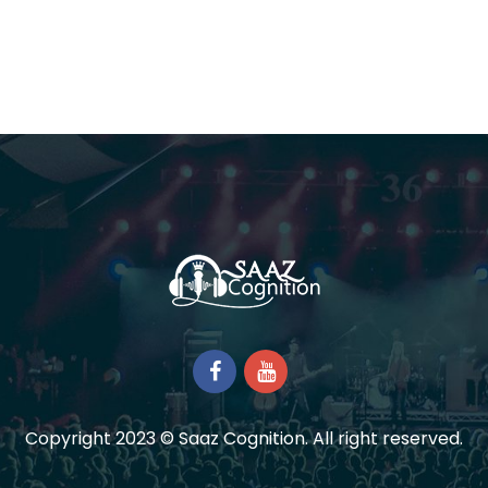
Copyright 2023 © Saaz Cognition. All right reserved.