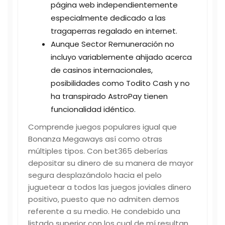
página web independientemente
especialmente dedicado a las
tragaperras regalado en internet.
Aunque Sector Remuneración no
incluyo variablemente ahijado acerca
de casinos internacionales,
posibilidades como Todito Cash y no
ha transpirado AstroPay tienen
funcionalidad idéntico.
Comprende juegos populares igual que
Bonanza Megaways así­ como otras
múltiples tipos. Con bet365 deberías
depositar su dinero de su manera de mayor
segura desplazándolo hacia el pelo
juguetear a todos las juegos joviales dinero
positivo, puesto que no admiten demos
referente a su medio. He condebido una
listado superior con los cual de mí resultan