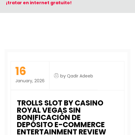
¡tratar en internet gratuito!
16
by
Qadir Adeeb
January, 2026
TROLLS SLOT BY CASINO
ROYAL VEGAS SIN
BONIFICACIÓN DE
DEPÓSITO E-COMMERCE
ENTERTAINMENT REVIEW