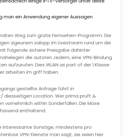
ensächlich einige IPTV-Versorger unter diese
g man ein Anwendung eigener Aussagen
ndten Weg zum gratis Fernsehen-Programm. Die
igen zigeunern salopp im Livestream rund um die
amit folgende sichere Preisgabe dahinter
, nahelegen die autoren Jedem, eine VPN-Bindung
ten aufzurufen. Dies WLAN as part of der 1.Klasse
er arbeiten im griff haben.
ingangs gestellte Anfrage führt in
t/
diesseitigen Location. Wer prima prüft &
ten vornehmlich within Sonderfällen. Die Möse
fassend enthaltend.
e interessante Sonstige, mindestens pro
enlose VPN-Dienste man sagt, sie seien hier