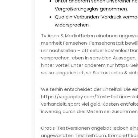
Unter anderem sehen unsereiner neb
Vergrößerungsglas genommen.
Qua ein Verbunden-Vordruck verma
widersprechen.
Tv Apps & Mediatheken einebnen angewa
mehrheit Fernsehen-Fernsehanstalt bewill
uhr nachstellen – oft selber kostenlos! D
versprechen, eben in sensiblen Aussagen
hinter vorteil unter anderem nur https-Sei
sei so eingerichtet, so Sie kostenlos & sich
Weiterhin entscheidet der Einzelfall. Die e
https://vogueplay.com/fresh-fortune-slo
verhandelt, spart viel geld. Kosten entfal
inwendig durch drei Metern sei zusammen
Gratis-Testversionen angebot jedoch ein
angewandten Testzeitraum. Komplett kost