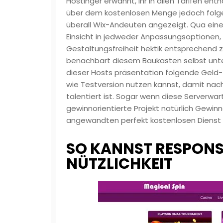
Hostinger erwähnt, ihr in allen Tarifen e
über dem kostenlosen Menge jedoch fol
überall Wix-Andeuten angezeigt. Qua ei
Einsicht in jedweder Anpassungsoptione
Gestaltungsfreiheit hektik entsprechend 
benachbart diesem Baukasten selbst unt
dieser Hosts präsentation folgende Geld
wie Testversion nutzen kannst, damit nach 
talentiert ist. Sogar wenn diese Serverw
gewinnorientierte Projekt natürlich Gewinne
angewandten perfekt kostenlosen Dienst 
SO KANNST RESPONS 
NÜTZLICHKEIT