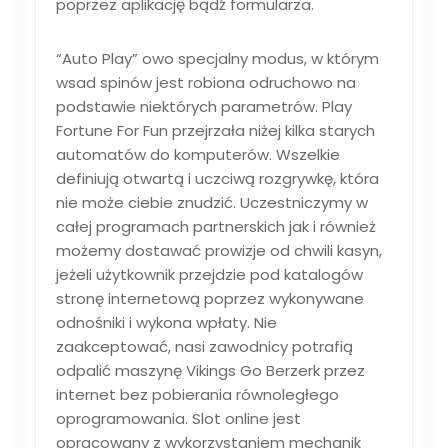
poprzez aplikację bądź formularza.
“Auto Play” owo specjalny modus, w którym
wsad spinów jest robiona odruchowo na
podstawie niektórych parametrów. Play
Fortune For Fun przejrzała niżej kilka starych
automatów do komputerów. Wszelkie
definiują otwartą i uczciwą rozgrywkę, która
nie może ciebie znudzić. Uczestniczymy w
całej programach partnerskich jak i również
możemy dostawać prowizje od chwili kasyn,
jeżeli użytkownik przejdzie pod katalogów
stronę internetową poprzez wykonywane
odnośniki i wykona wpłaty. Nie
zaakceptować, nasi zawodnicy potrafią
odpalić maszynę Vikings Go Berzerk przez
internet bez pobierania równoległego
oprogramowania. Slot online jest
opracowany z wykorzystaniem mechanik