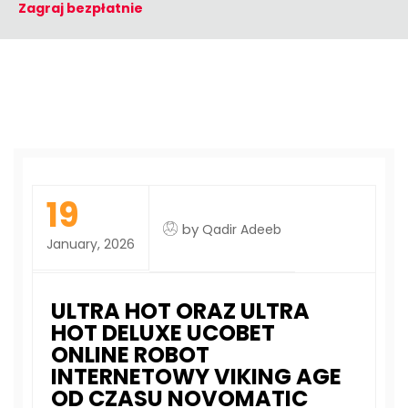
Zagraj bezpłatnie
19
by
Qadir Adeeb
January, 2026
ULTRA HOT ORAZ ULTRA
HOT DELUXE UCOBET
ONLINE ROBOT
INTERNETOWY VIKING AGE
OD CZASU NOVOMATIC