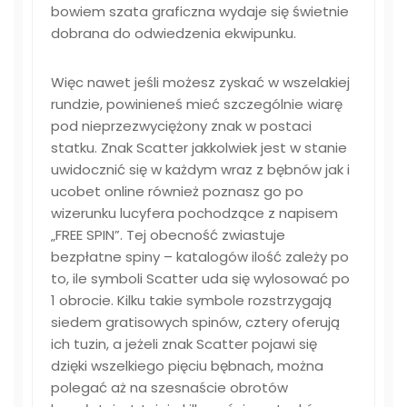
bowiem szata graficzna wydaje się świetnie
dobrana do odwiedzenia ekwipunku.
Więc nawet jeśli możesz zyskać w wszelakiej
rundzie, powinieneś mieć szczególnie wiarę
pod nieprzezwyciężony znak w postaci
statku. Znak Scatter jakkolwiek jest w stanie
uwidocznić się w każdym wraz z bębnów jak i
ucobet online
również poznasz go po
wizerunku lucyfera pochodzące z napisem
„FREE SPIN”. Tej obecność zwiastuje
bezpłatne spiny – katalogów ilość zależy po
to, ile symboli Scatter uda się wylosować po
1 obrocie. Kilku takie symbole rozstrzygają
siedem gratisowych spinów, cztery oferują
ich tuzin, a jeżeli znak Scatter pojawi się
dzięki wszelkiego pięciu bębnach, można
polegać aż na szesnaście obrotów