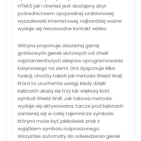
HTML5 jak i również jest dostępny zbyt
pośrednictwem opcjonalnej szablonowej
wyszukiwarki internetowej, najbardziej ważne
wydaje się niezawodne kontakt wideo.
Witryna proponuje obszerną gamę
gratisowych gierek slotowych od chwili
najznamienitszych sklepów oprogramowania
kasynowego na ziemi. Gra dysponuje kilka
funkcji, choćby takich jak metoda Shield Wall,
która to uruchamia uwagi, kiedy dzięki
bębnach ukażą się trzy lub większą ilość
symboli Shield Wall. Jak takowa metoda
wydaje się aktywowana, tarcze pod bębnach
zamienią się w całej tajemnicze symbole,
którymi może być jakikolwiek znak z
wyjątkiem symbolu rozproszonego.
Wszystkie automaty do odwiedzenia gierek