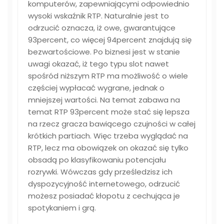
komputerów, zapewniającymi odpowiednio
wysoki wskaźnik RTP. Naturalnie jest to
odrzucić oznacza, iż owe, gwarantujące
93percent, co więcej 94percent znajdują się
bezwartościowe. Po biznesi jest w stanie
uwagi okazać, iż tego typu slot nawet
spośród niższym RTP ma możliwość o wiele
częściej wypłacać wygrane, jednak o
mniejszej wartości. Na temat zabawa na
temat RTP 93percent może stać się lepsza
na rzecz gracza bawiącego czujności w całej
krótkich partiach. Więc trzeba wyglądać na
RTP, lecz ma obowiązek on okazać się tylko
obsadą po klasyfikowaniu potencjału
rozrywki. Wówczas gdy prześledzisz ich
dyspozycyjność internetowego, odrzucić
możesz posiadać kłopotu z cechująca je
spotykaniem i grą.