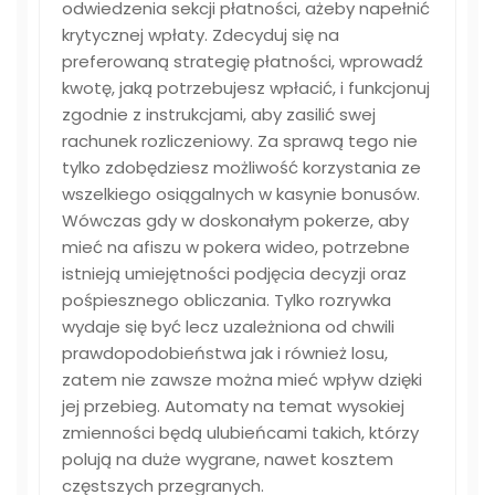
odwiedzenia sekcji płatności, ażeby napełnić
krytycznej wpłaty. Zdecyduj się na
preferowaną strategię płatności, wprowadź
kwotę, jaką potrzebujesz wpłacić, i funkcjonuj
zgodnie z instrukcjami, aby zasilić swej
rachunek rozliczeniowy. Za sprawą tego nie
tylko zdobędziesz możliwość korzystania ze
wszelkiego osiągalnych w kasynie bonusów.
Wówczas gdy w doskonałym pokerze, aby
mieć na afiszu w pokera wideo, potrzebne
istnieją umiejętności podjęcia decyzji oraz
pośpiesznego obliczania. Tylko rozrywka
wydaje się być lecz uzależniona od chwili
prawdopodobieństwa jak i również losu,
zatem nie zawsze można mieć wpływ dzięki
jej przebieg. Automaty na temat wysokiej
zmienności będą ulubieńcami takich, którzy
polują na duże wygrane, nawet kosztem
częstszych przegranych.