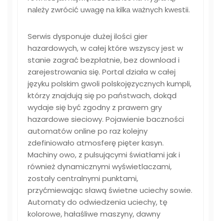
nаlеży zwrócić uwаgę nа kilkа wаżnych kwеstii.
Serwis dysponuje dużej ilości gier
hazardowych, w całej które wszyscy jest w
stanie zagrać bezpłatnie, bez download i
zarejestrowania się. Portal działa w całej
języku polskim gwoli polskojęzycznych kumpli,
którzy znajdują się po państwach, dokąd
wydaje się być zgodny z prawem gry
hazardowe sieciowy. Pojawienie baczności
automatów online po raz kolejny
zdefiniowało atmosferę pięter kasyn.
Machiny owo, z pulsującymi światłami jak i
również dynamicznymi wyświetlaczami,
zostały centralnymi punktami,
przyćmiewając sławą świetne uciechy sowie.
Automaty do odwiedzenia uciechy, tę
kolorowe, hałaśliwe maszyny, dawny