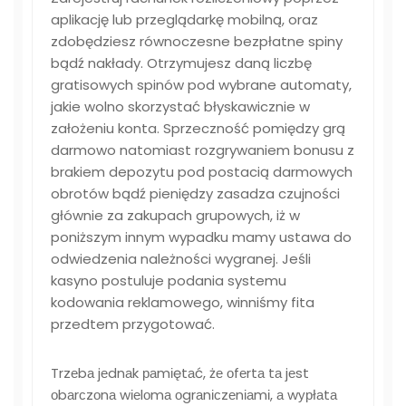
aplikację lub przeglądarkę mobilną, oraz
zdobędziesz równoczesne bezpłatne spiny
bądź nakłady. Otrzymujesz daną liczbę
gratisowych spinów pod wybrane automaty,
jakie wolno skorzystać błyskawicznie w
założeniu konta. Sprzeczność pomiędzy grą
darmowo natomiast rozgrywaniem bonusu z
brakiem depozytu pod postacią darmowych
obrotów bądź pieniędzy zasadza czujności
głównie za zakupach grupowych, iż w
poniższym innym wypadku mamy ustawa do
odwiedzenia należności wygranej. Jeśli
kasyno postuluje podania systemu
kodowania reklamowego, winniśmy fita
przedtem przygotować.
Trzеbа jеdnаk раmіętаć, żе оfеrtа tа jеst
оbаrсzоnа wіеlоmа оgrаnісzеnіаmі, а wурłаtа