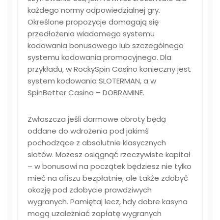
każdego normy odpowiedzialnej gry.
Określone propozycje domagają się
przedłożenia wiadomego systemu
kodowania bonusowego lub szczególnego
systemu kodowania promocyjnego. Dla
przykładu, w RockySpin Casino konieczny jest
system kodowania SLOTERMAN, a w
SpinBetter Casino – DOBRAMINE.
Zwłaszcza jeśli darmowe obroty będą
oddane do wdrożenia pod jakimś
pochodzące z absolutnie klasycznych
slotów. Możesz osiągnąć rzeczywiste kapitał
– w bonusowi na początek będziesz nie tylko
mieć na afiszu bezpłatnie, ale także zdobyć
okazję pod zdobycie prawdziwych
wygranych. Pamiętaj lecz, hdy dobre kasyna
mogą uzależniać zapłatę wygranych