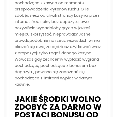
pochodzące z kasyna od momentu
przeprowadzenia kryteriów ruchu. O ile
zdobędziesz od chwili stronicy kasyna przez
internet free spiny bez depozytu, owo
oczywiście wypadałoby gryzie w jakimś
miejscu skorzystać, nieprawdaż? Jasne
prawdopodobnie na rzecz wszystkich winna
okazać się owe, że będziesz użytkować wraz
z propozycji tylko tegoż danego kasyna.
Wówczas gdy zechcemy wypłacić wygraną
pochodzącą pochodzące z bonusem bez
depozytu, powinno się zapoznać się
pochodzące z limitami wypłat w danym
kasynie.
JAKIE ŚRODKI WOLNO
ZDOBYĆ ZA DARMO W
POSTACI BONUSU OD