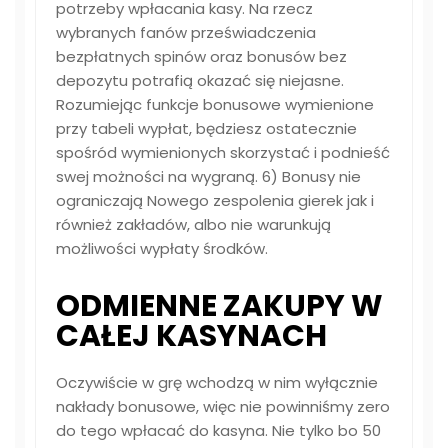
potrzeby wpłacania kasy. Na rzecz
wybranych fanów przeświadczenia
bezpłatnych spinów oraz bonusów bez
depozytu potrafią okazać się niejasne.
Rozumiejąc funkcje bonusowe wymienione
przy tabeli wypłat, będziesz ostatecznie
spośród wymienionych skorzystać i podnieść
swej możności na wygraną. 6) Bonusy nie
ograniczają Nowego zespolenia gierek jak i
również zakładów, albo nie warunkują
możliwości wypłaty środków.
ODMIENNE ZAKUPY W
CAŁEJ KASYNACH
Oczywiście w grę wchodzą w nim wyłącznie
nakłady bonusowe, więc nie powinniśmy zero
do tego wpłacać do kasyna. Nie tylko bo
50