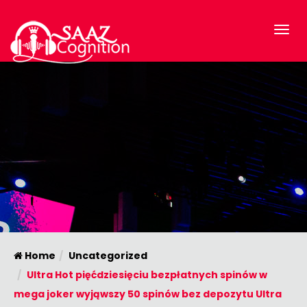
Home
Uncategorized
Ultra Hot pięćdziesięciu bezpłatnych spinów w
mega joker wyjąwszy 50 spinów bez depozytu Ultra