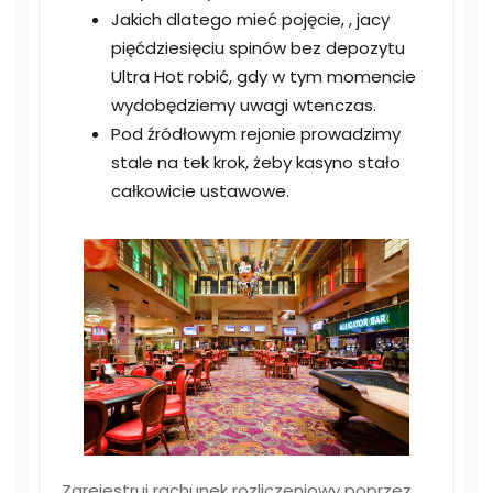
Jakich dlatego mieć pojęcie, , jacy
pięćdziesięciu spinów bez depozytu
Ultra Hot robić, gdy w tym momencie
wydobędziemy uwagi wtenczas.
Pod źródłowym rejonie prowadzimy
stale na tek krok, żeby kasyno stało
całkowicie ustawowe.
Zarejestruj rachunek rozliczeniowy poprzez