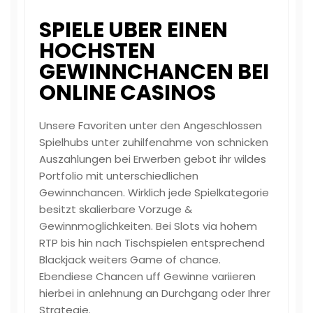
SPIELE UBER EINEN
HOCHSTEN
GEWINNCHANCEN BEI
ONLINE CASINOS
Unsere Favoriten unter den Angeschlossen
Spielhubs unter zuhilfenahme von schnicken
Auszahlungen bei Erwerben gebot ihr wildes
Portfolio mit unterschiedlichen
Gewinnchancen. Wirklich jede Spielkategorie
besitzt skalierbare Vorzuge &
Gewinnmoglichkeiten. Bei Slots via hohem
RTP bis hin nach Tischspielen entsprechend
Blackjack weiters Game of chance.
Ebendiese Chancen uff Gewinne variieren
hierbei in anlehnung an Durchgang oder Ihrer
Strategie.