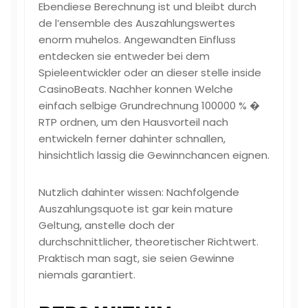
Ebendiese Berechnung ist und bleibt durch
de l’ensemble des Auszahlungswertes
enorm muhelos. Angewandten Einfluss
entdecken sie entweder bei dem
Spieleentwickler oder an dieser stelle inside
CasinoBeats. Nachher konnen Welche
einfach selbige Grundrechnung 100000 % �
RTP ordnen, um den Hausvorteil nach
entwickeln ferner dahinter schnallen,
hinsichtlich lassig die Gewinnchancen eignen.
Nutzlich dahinter wissen: Nachfolgende
Auszahlungsquote ist gar kein mature
Geltung, anstelle doch der
durchschnittlicher, theoretischer Richtwert.
Praktisch man sagt, sie seien Gewinne
niemals garantiert.