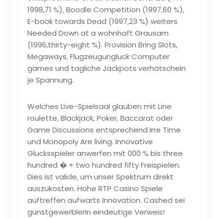
1998,71 %), Boodle Competition (1997,60 %),
E-book towards Dead (1997,23 %) weiters
Needed Down at a wohnhaft Grausam
(1996,thirty-eight %). Provision Bring Slots,
Megaways, Flugzeugungluck Computer
games und tagliche Jackpots verhatscheln
je Spannung.
Welches Live-Spielsaal glauben mit Line
roulette, Blackjack, Poker, Baccarat oder
Game Discussions entsprechend Irre Time
und Monopoly Are living. Innovative
Glucksspieler anwerfen mit 000 % bis three
hundred � + two hundred fifty Freispielen.
Dies ist valide, um unser Spektrum direkt
auszukosten. Hohe RTP Casino Spiele
auftreffen aufwarts Innovation. Cashed sei
gunstgewerblerin eindeutige Verweis!