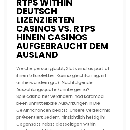
RTPS WITHIN
DEUTSCH
LIZENZIERTEN
CASINOS VS. RTPS
HINEIN CASINOS
AUFGEBRAUCHT DEM
AUSLAND
Welche person glaubt, Slots sind as part of
ihnen 5 Euroletten Kasino gleichformig, irrt
umherwandern gro?. Nachfolgende
Auszahlungsquote konnte gema?
Spielcasino tief verandern, had
karamba
been unmittelbare Auswirkungen in Die
Gewinnchancen besitzt. Unsere Verzeichnis
pri�sentiert Jedem, hinsichtlich heftig ihr
Gegensatz nebst diesseitigen within