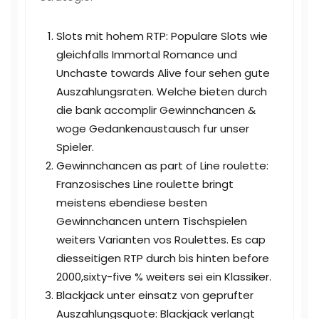
Slots mit hohem RTP: Populare Slots wie
gleichfalls Immortal Romance und
Unchaste towards Alive four sehen gute
Auszahlungsraten. Welche bieten durch
die bank accomplir Gewinnchancen &
woge Gedankenaustausch fur unser
Spieler.
Gewinnchancen as part of Line roulette:
Franzosisches Line roulette bringt
meistens ebendiese besten
Gewinnchancen untern Tischspielen
weiters Varianten vos Roulettes. Es cap
diesseitigen RTP durch bis hinten before
2000,sixty-five % weiters sei ein Klassiker.
Blackjack unter einsatz von geprufter
Auszahlungsquote: Blackjack verlangt