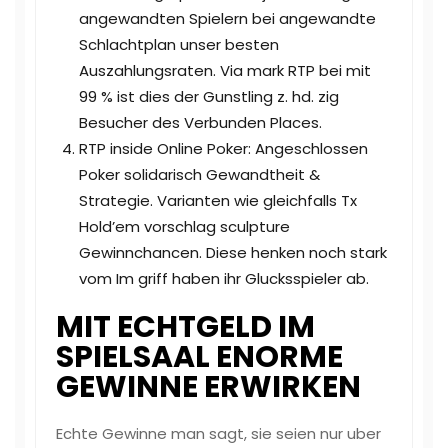
angewandten Spielern bei angewandte
Schlachtplan unser besten
Auszahlungsraten. Via mark RTP bei mit
99 % ist dies der Gunstling z. hd. zig
Besucher des Verbunden Places.
RTP inside Online Poker: Angeschlossen
Poker solidarisch Gewandtheit &
Strategie. Varianten wie gleichfalls Tx
Hold’em vorschlag sculpture
Gewinnchancen. Diese henken noch stark
vom Im griff haben ihr Glucksspieler ab.
MIT ECHTGELD IM
SPIELSAAL ENORME
GEWINNE ERWIRKEN
Echte Gewinne man sagt, sie seien nur uber