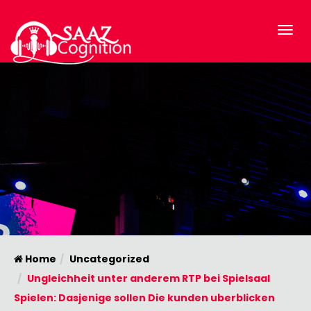
Home
Uncategorized
Ungleichheit unter anderem RTP bei Spielsaal
Spielen: Dasjenige sollen Die kunden uberblicken