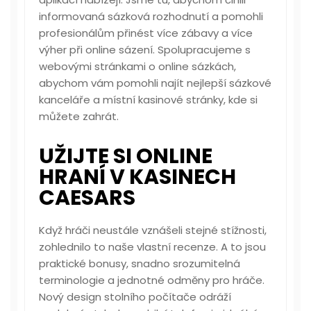
informovaná sázková rozhodnutí a pomohli
profesionálům přinést více zábavy a více
výher při online sázení. Spolupracujeme s
webovými stránkami o online sázkách,
abychom vám pomohli najít nejlepší sázkové
kanceláře a místní kasinové stránky, kde si
můžete zahrát.
UŽIJTE SI ONLINE
HRANÍ V KASINECH
CAESARS
Když hráči neustále vznášeli stejné stížnosti,
zohlednilo to naše vlastní recenze. A to jsou
praktické bonusy, snadno srozumitelná
terminologie a jednotné odměny pro hráče.
Nový design stolního počítače odráží