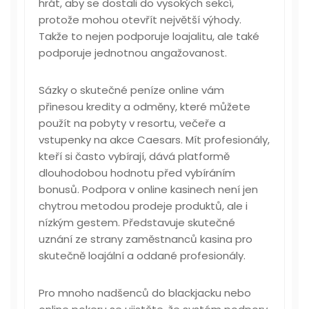
hrát, aby se dostali do vysokých sekcí,
protože mohou otevřít největší výhody.
Takže to nejen podporuje loajalitu, ale také
podporuje jednotnou angažovanost.
Sázky o skutečné peníze online vám
přinesou kredity a odměny, které můžete
použít na pobyty v resortu, večeře a
vstupenky na akce Caesars. Mít profesionály,
kteří si často vybírají, dává platformě
dlouhodobou hodnotu před vybíráním
bonusů. Podpora v online kasinech není jen
chytrou metodou prodeje produktů, ale i
nízkým gestem. Představuje skutečné
uznání ze strany zaměstnanců kasina pro
skutečně loajální a oddané profesionály.
Pro mnoho nadšenců do blackjacku nebo