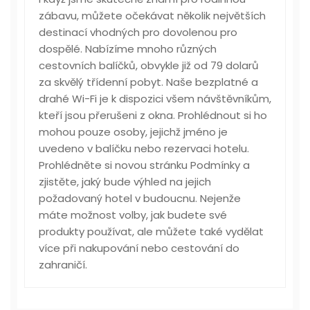
zábavu, můžete očekávat několik největších
destinací vhodných pro dovolenou pro
dospělé. Nabízíme mnoho různých
cestovních balíčků, obvykle již od 79 dolarů
za skvělý třídenní pobyt. Naše bezplatné a
drahé Wi-Fi je k dispozici všem návštěvníkům,
kteří jsou přerušeni z okna. Prohlédnout si ho
mohou pouze osoby, jejichž jméno je
uvedeno v balíčku nebo rezervaci hotelu.
Prohlédněte si novou stránku Podmínky a
zjistěte, jaký bude výhled na jejich
požadovaný hotel v budoucnu. Nejenže
máte možnost volby, jak budete své
produkty používat, ale můžete také vydělat
více při nakupování nebo cestování do
zahraničí.