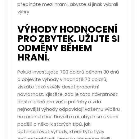
přepínáte mezi hrami, abyste si jinak vybrali
výhry.
VÝHODY HODNOCENÍ
PRO ZBYTEK. UŽIJTE SI
ODMĚNY BĚHEM
HRANÍ.
Pokud investujete 700 dolarů během 30 dnů
a objevíte výhody v hodnotě 70 dolarů,
získáte také skvělý desetiprocentní
návratnost. Zjistěte, zda je tato návratnost
dostatečná pro vaše potřeby a zda
nejnovější výhody odpovídají vašemu výběru
hazardních her. Dovolte mi, abych se s vámi
podělil o několik starých tipů, jak
optimalizovat výhody, které tyto typy
aplikací nabízejí. Jsme tu, abychom činili