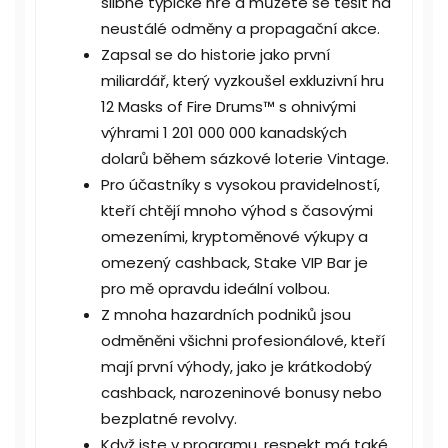
slibné typické hře a můžete se těšit na
neustálé odměny a propagační akce.
Zapsal se do historie jako první
miliardář, který vyzkoušel exkluzivní hru
12 Masks of Fire Drums™ s ohnivými
výhrami 1 201 000 000 kanadských
dolarů během sázkové loterie Vintage.
Pro účastníky s vysokou pravidelností,
kteří chtějí mnoho výhod s časovými
omezeními, kryptoměnové výkupy a
omezený cashback, Stake VIP Bar je
pro mě opravdu ideální volbou.
Z mnoha hazardních podniků jsou
odměněni všichni profesionálové, kteří
mají první výhody, jako je krátkodobý
cashback, narozeninové bonusy nebo
bezplatné revolvy.
Když jste v programu, respekt má také