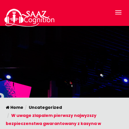
Home
Uncategorized
W uwage zlapalem pierwszy najwyzszy
bezpieczenstwa gwarantowany z kasyna w