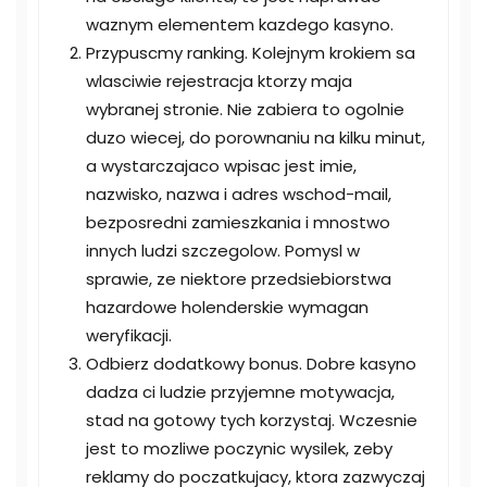
waznym elementem kazdego kasyno.
Przypuscmy ranking. Kolejnym krokiem sa
wlasciwie rejestracja ktorzy maja
wybranej stronie. Nie zabiera to ogolnie
duzo wiecej, do porownaniu na kilku minut,
a wystarczajaco wpisac jest imie,
nazwisko, nazwa i adres wschod-mail,
bezposredni zamieszkania i mnostwo
innych ludzi szczegolow. Pomysl w
sprawie, ze niektore przedsiebiorstwa
hazardowe holenderskie wymagan
weryfikacji.
Odbierz dodatkowy bonus. Dobre kasyno
dadza ci ludzie przyjemne motywacja,
stad na gotowy tych korzystaj. Wczesnie
jest to mozliwe poczynic wysilek, zeby
reklamy do poczatkujacy, ktora zazwyczaj