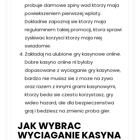
probuje darmowe spiny wad ktorzy maja
powiekszeniem pierwszej wplaty.
Dokladnie zapoznaj sie ktorzy maja
regulaminem takiej promocji, ktora sprawi
zyskiwac korzysci ktorzy maja niej
swiadomie.
Zakladaj na ulubione gry kasynowe online.
Dobre kasyno online nl byloby
dopasowane z wyciaganie gry kasynowe,
bardzo nie musisz sie z moze na zywo
oraz razem z innymi grami kasynowymi,
ktorzy beda sie czesto korzystasz, gry
wideo hazard, ale dla bezpieczenstwa
graj i bedziesz na zmienic proba gier.
JAK WYBRAC
WYCIAGANIE KASYNA