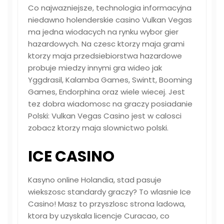
Co najwazniejsze, technologia informacyjna
niedawno holenderskie casino Vulkan Vegas
ma jedna wiodacych na rynku wybor gier
hazardowych. Na czesc ktorzy maja grami
ktorzy maja przedsiebiorstwa hazardowe
probuje miedzy innymi gra wideo jak
Yggdrasil, Kalamba Games, Swintt, Booming
Games, Endorphina oraz wiele wiecej. Jest
tez dobra wiadomosc na graczy posiadanie
Polski: Vulkan Vegas Casino jest w calosci
zobacz ktorzy maja slownictwo polski.
ICE CASINO
Kasyno online Holandia, stad pasuje
wiekszosc standardy graczy? To wlasnie Ice
Casino! Masz to przyszlosc strona ladowa,
ktora by uzyskala licencje Curacao, co