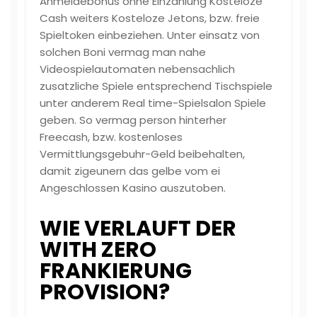
Anmeldebonus ohne Einzahlung
Kosteloze
Cash weiters Kosteloze Jetons, bzw. freie
Spieltoken einbeziehen. Unter einsatz von
solchen Boni vermag man nahe
Videospielautomaten nebensachlich
zusatzliche Spiele entsprechend Tischspiele
unter anderem Real time-Spielsalon Spiele
geben. So vermag person hinterher
Freecash, bzw. kostenloses
Vermittlungsgebuhr-Geld beibehalten,
damit zigeunern das gelbe vom ei
Angeschlossen Kasino auszutoben.
WIE VERLAUFT DER
WITH ZERO
FRANKIERUNG
PROVISION?