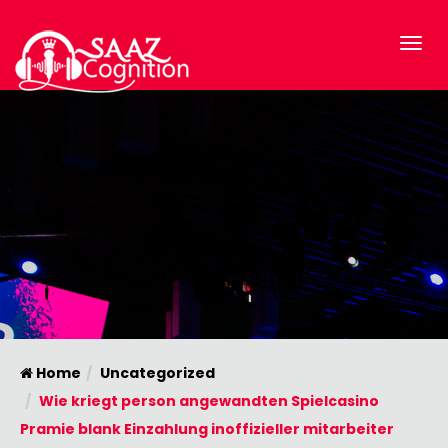
Home
Uncategorized
Wie kriegt person angewandten Spielcasino
Pramie blank Einzahlung inoffizieller mitarbeiter