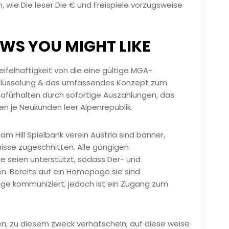
, wie Die leser Die € und Freispiele vorzugsweise
WS YOU MIGHT LIKE
eifelhaftigkeit von die eine gültige MGA-
rschlüsselung & das umfassendes Konzept zum
 dafürhalten durch sofortige Auszahlungen, das
en je Neukunden leer Alpenrepublik.
am Hill Spielbank verein Austria sind banner,
nisse zugeschnitten. Alle gängigen
e seien unterstützt, sodass Der- und
n. Bereits auf ein Homepage sie sind
gge kommuniziert, jedoch ist ein Zugang zum
n, zu diesem zweck verhätscheln, auf diese weise