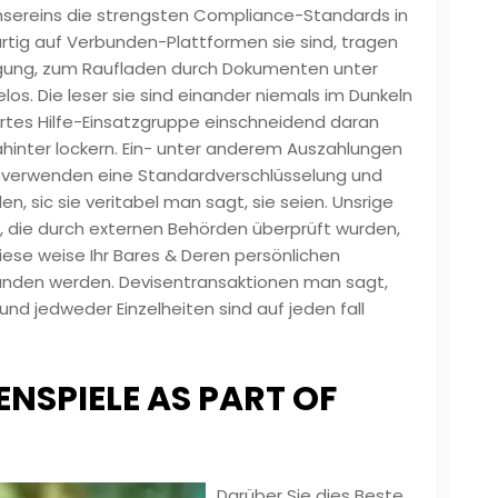
nsereins die strengsten Compliance-Standards in
artig auf Verbunden-Plattformen sie sind, tragen
ragung, zum Raufladen durch Dokumenten unter
s. Die leser sie sind einander niemals im Dunkeln
rtes Hilfe-Einsatzgruppe einschneidend daran
dahinter lockern. Ein- unter anderem Auszahlungen
n verwenden eine Standardverschlüsselung und
en, sic sie veritabel man sagt, sie seien. Unsrige
 die durch externen Behörden überprüft wurden,
ese weise Ihr Bares & Deren persönlichen
änden werden. Devisentransaktionen man sagt,
und jedweder Einzelheiten sind auf jeden fall
NSPIELE AS PART OF
Darüber Sie dies Beste