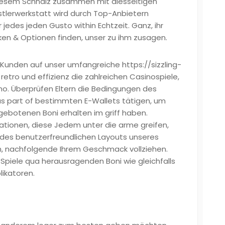
diesem Schnalz zusammen mit diesseitigen
stlerwerkstatt wird durch Top-Anbietern
jedes jeden Gusto within Echtzeit. Ganz, ihr
en & Optionen finden, unser zu ihm zusagen.
n Kunden auf unser umfangreiche
https://sizzling-
retro und effizienz die zahlreichen Casinospiele,
ino. Überprüfen Eltern die Bedingungen des
 as part of bestimmten E-Wallets tätigen, um
 angebotenen Boni erhalten im griff haben.
ationen, diese Jedem unter die arme greifen,
 des benutzerfreundlichen Layouts unseres
en, nachfolgende Ihrem Geschmack vollziehen.
iele qua herausragenden Boni wie gleichfalls
likatoren.