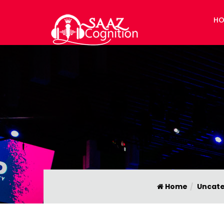
HO
Home
Uncate