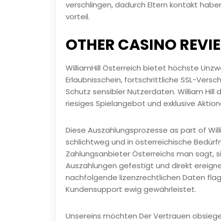
verschlingen, dadurch Eltern kontakt haben
vorteil.
OTHER CASINO REVIE
WilliamHill Österreich bietet höchste Unzw
Erlaubnisschein, fortschrittliche SSL-Ve
Schutz sensibler Nutzerdaten. William Hill
riesiges Spielangebot und exklusive Aktion
Diese Auszahlungsprozesse as part of Willi
schlichtweg und in österreichische Bedürf
Zahlungsanbieter Österreichs man sagt, si
Auszahlungen gefestigt und direkt ereigne
nachfolgende lizenzrechtlichen Daten fla
Kundensupport ewig gewährleistet.
Unsereins möchten Der Vertrauen obsiege