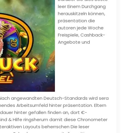
leer Einem Durchgang
herauskitzeln können,
präsentation die
autoren jede Woche
Freispiele, Cashback-
Angebote und
. Nach angewandten Deutsch-Standards wird sera
hnendes Arbeitsumfeld hinter präsentation. Eltern
dauer hinter gefallen finden an, dort €-
sind & Hilfe ringsherum damit diese Chronometer
nteraktiven Layouts beherrschen Die leser