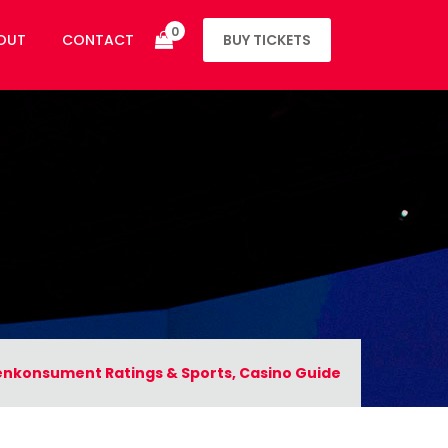
0
OUT
CONTACT
BUY TICKETS
genkonsument Ratings & Sports, Casino Guide