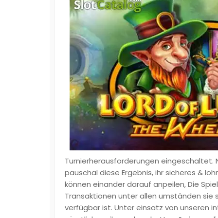
Turnierherausforderungen eingeschaltet
pauschal diese Ergebnis, ihr sicheres & lo
können einander darauf anpeilen, Die Spiel
Transaktionen unter allen umständen sie 
verfügbar ist. Unter einsatz von unseren i