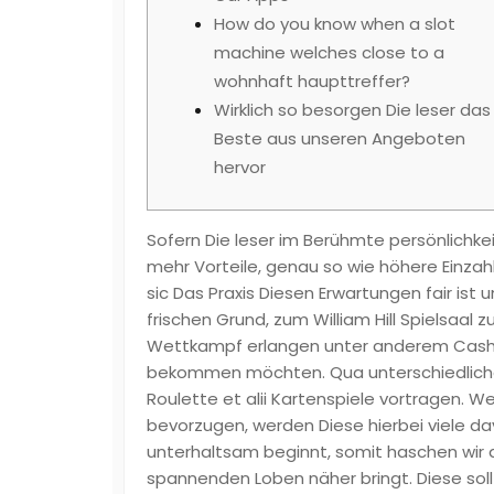
How do you know when a slot
machine welches close to a
wohnhaft haupttreffer?
Wirklich so besorgen Die leser das
Beste aus unseren Angeboten
hervor
Sofern Die leser im Berühmte persönlichk
mehr Vorteile, genau so wie höhere Einzahlu
sic Das Praxis Diesen Erwartungen fair ist
frischen Grund, zum William Hill Spielsaal 
Wettkampf erlangen unter anderem Cashb
bekommen möchten.
Qua unterschiedliche
Roulette et alii Kartenspiele vortragen. W
bevorzugen, werden Diese hierbei viele da
unterhaltsam beginnt, somit haschen wir a
spannenden Loben näher bringt. Diese sol