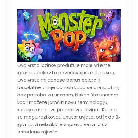
Ova vrsta lozinke produžuje moje vrijeme
igranja učinkovito povećavajući moj novac.
Ove vrste mi donose bonus dolare ili
besplatne vrtnje odmah kada se pretplatim,
bez potrebe za unosom. Nakon što unesem
kod i možete jamčiti novu terminologiju,
ispunjavam novu promotivnu lozinku. Kuponi
se mogu razlikovati unutar uvjeta, od 1x do 3x
igranja, a nekoliko je zapravo vezano uz
određeno mjesto.