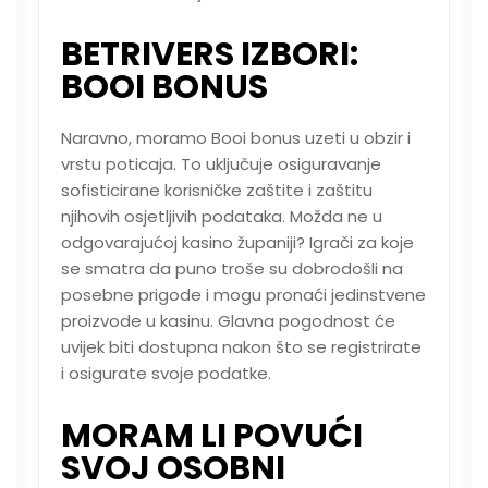
BETRIVERS IZBORI:
BOOI BONUS
Naravno, moramo
Booi bonus
uzeti u obzir i
vrstu poticaja. To uključuje osiguravanje
sofisticirane korisničke zaštite i zaštitu
njihovih osjetljivih podataka. Možda ne u
odgovarajućoj kasino županiji? Igrači za koje
se smatra da puno troše su dobrodošli na
posebne prigode i mogu pronaći jedinstvene
proizvode u kasinu. Glavna pogodnost će
uvijek biti dostupna nakon što se registrirate
i osigurate svoje podatke.
MORAM LI POVUĆI
SVOJ OSOBNI