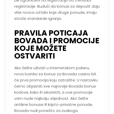
bili ograničeni na registraciju od trenutka
registracije. Budući da bonusi za depozit daju
više novca od bilo koje druge ponude, imaju
strože standarde igranja.
PRAVILA POTICAJA
BOVADA I PROMOCIJE
KOJE MOŽETE
OSTVARITI
Ako želite uživati ​​u internetskom pokeru,
nova lozinka za bonus za Bovada casino bit
će prva promocija koju zatražite. U nastavku
ćemo objasniti sve najnovije Bovada bonus
kodove, kako ih iskoristiti, a ove promocije
vam nude najbolju vrijednost. Ako želite
antikne bonuse ili kripto-privatne ponude,
Bovada nudi ponešto za svakoga.